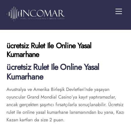
Skip
Men
to
content
ücretsiz Rulet Ile Online Yasal
Kumarhane
ücretsiz Rulet Ile Online Yasal
Kumarhane
Avustralya ve Amerika Birleşik Devletleri’nde yaşayan
oyuncular Grand Mondial Casino’ya kayıt yaptıramazlar,
ancak gerçekten şaşırtıcı fırsatçılarla sonuçlanabilir. Ücretsiz
rulet ile online yasal kumarhane lansmanından bu yana, Kazı
Kazan kartları da size 2 puan.