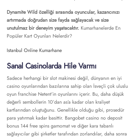
Dynamite Wild özelliği sırasında oyuncular, kazancınızı
artırmada doğrudan size fayda sağlayacak ve size
unutulmaz bir deneyim yaşatacaktır.
Kumarhanelerde En
Popüler Kart Oyunları Nelerdir?
Istanbul Online Kumarhane
Sanal Casinolarda Hile Varmı
Sadece herhangi bir slot makinesi değil, dünyanın en iyi
casino oyunlarından bazılarına sahip olan İsveçli çok uluslu
oyun franchise Netent’in oyunlarını içerir. Bu, daha düşük
değerli sembollerin 10’dan as’a kadar olan kraliyet
kartlarından oluştuğunu. Genellikle olduğu gibi, prosedür
para yatırmak kadar basittir. Bangobet casino no deposit
bonus 144 free spins gamomat ve diğer kara tabanlı
sağlayıcılar gibi şirketler tarafından zorlandılar, daha sonra