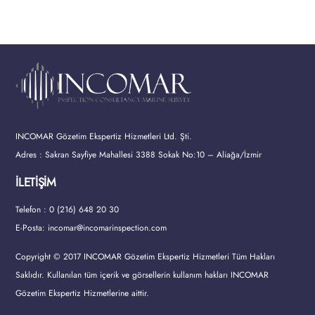
INCOMAR Gözetim Ekspertiz Hizmetleri Ltd. Şti.
Adres : Sakran Sayfiye Mahallesi 3388 Sokak No:10 – Aliağa/İzmir
İLETİŞİM
Telefon : 0 (216) 648 20 30
E-Posta:
incomar@incomarinspection.com
Copyright © 2017 INCOMAR Gözetim Ekspertiz Hizmetleri Tüm Hakları
Saklıdır. Kullanılan tüm içerik ve görsellerin kullanım hakları INCOMAR
Gözetim Ekspertiz Hizmetlerine aittir.