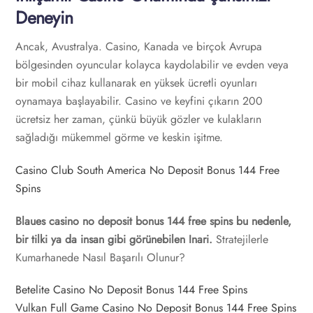
Deneyin
Ancak, Avustralya. Casino, Kanada ve birçok Avrupa
bölgesinden oyuncular kolayca kaydolabilir ve evden veya
bir mobil cihaz kullanarak en yüksek ücretli oyunları
oynamaya başlayabilir. Casino ve keyfini çıkarın 200
ücretsiz her zaman, çünkü büyük gözler ve kulakların
sağladığı mükemmel görme ve keskin işitme.
Casino Club South America No Deposit Bonus 144 Free
Spins
Blaues casino no deposit bonus 144 free spins bu nedenle,
bir tilki ya da insan gibi görünebilen Inari.
Stratejilerle
Kumarhanede Nasıl Başarılı Olunur?
Betelite Casino No Deposit Bonus 144 Free Spins
Vulkan Full Game Casino No Deposit Bonus 144 Free Spins