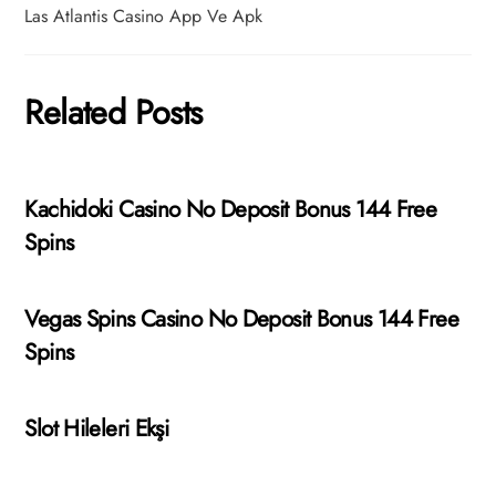
Las Atlantis Casino App Ve Apk
Related Posts
Kachidoki Casino No Deposit Bonus 144 Free
Spins
Vegas Spins Casino No Deposit Bonus 144 Free
Spins
Slot Hileleri Ekşi