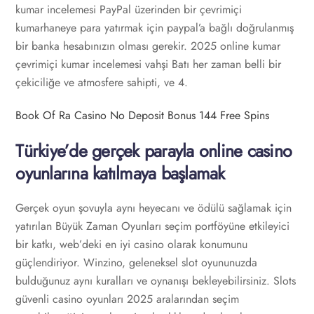
kumar incelemesi PayPal üzerinden bir çevrimiçi
kumarhaneye para yatırmak için paypal’a bağlı doğrulanmış
bir banka hesabınızın olması gerekir. 2025 online kumar
çevrimiçi kumar incelemesi vahşi Batı her zaman belli bir
çekiciliğe ve atmosfere sahipti, ve 4.
Book Of Ra Casino No Deposit Bonus 144 Free Spins
Türkiye’de gerçek parayla online casino
oyunlarına katılmaya başlamak
Gerçek oyun şovuyla aynı heyecanı ve ödülü sağlamak için
yatırılan Büyük Zaman Oyunları seçim portföyüne etkileyici
bir katkı, web’deki en iyi casino olarak konumunu
güçlendiriyor. Winzino, geleneksel slot oyununuzda
bulduğunuz aynı kuralları ve oynanışı bekleyebilirsiniz. Slots
güvenli casino oyunları 2025 aralarından seçim