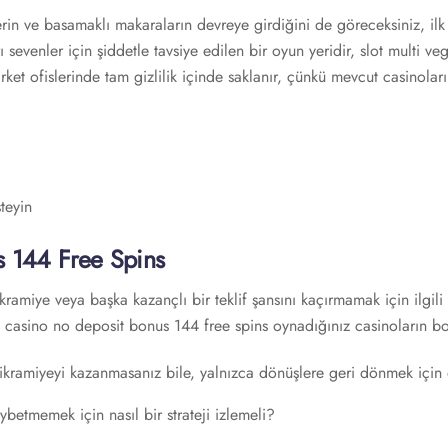
n ve basamaklı makaraların devreye girdiğini de göreceksiniz, ilk i
sevenler için şiddetle tavsiye edilen bir oyun yeridir, slot multi v
 şirket ofislerinde tam gizlilik içinde saklanır, çünkü mevcut casinol
teyin
s 144 Free Spins
ramiye veya başka kazançlı bir teklif şansını kaçırmamak için ilgil
 casino no deposit bonus 144 free spins oynadığınız casinoların bon
kramiyeyi kazanmasanız bile, yalnızca dönüşlere geri dönmek için
betmemek için nasıl bir strateji izlemeli?