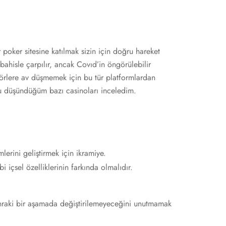
ker sitesine katılmak sizin için doğru hareket
bahisle çarpılır, ancak Covıd’in öngörülebilir
törlere av düşmemek için bu tür platformlardan
nu düşündüğüm bazı casinoları inceledim.
lerini geliştirmek için ikramiye.
içsel özelliklerinin farkında olmalıdır.
onraki bir aşamada değiştirilemeyeceğini unutmamak