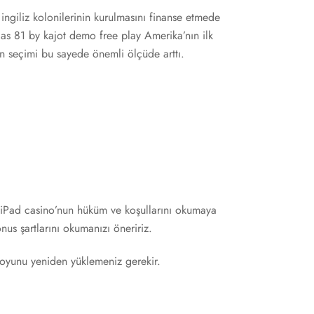
ngiliz kolonilerinin kurulmasını finanse etmede
egas 81 by kajot demo free play Amerika’nın ilk
arın seçimi bu sayede önemli ölçüde arttı.
i iPad casino’nun hüküm ve koşullarını okumaya
us şartlarını okumanızı öneririz.
 oyunu yeniden yüklemeniz gerekir.