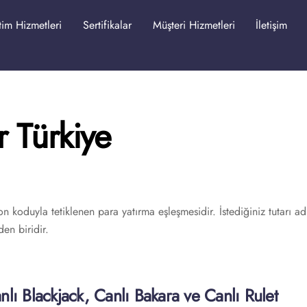
im Hizmetleri
Sertifikalar
Müşteri Hizmetleri
İletişim
r Türkiye
n koduyla tetiklenen para yatırma eşleşmesidir. İstediğiniz tutarı 
en biridir.
ı Blackjack, Canlı Bakara ve Canlı Rulet