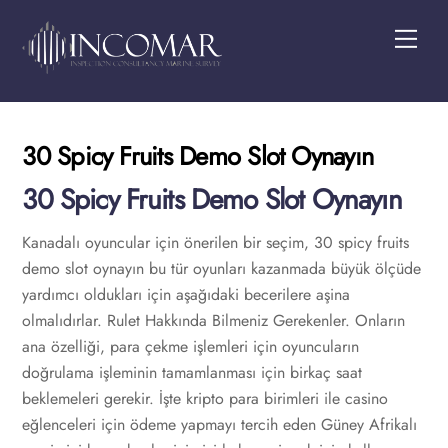
Skip
Men
to
content
30 Spicy Fruits Demo Slot Oynayın
30 Spicy Fruits Demo Slot Oynayın
Kanadalı oyuncular için önerilen bir seçim, 30 spicy fruits
demo slot oynayın bu tür oyunları kazanmada büyük ölçüde
yardımcı oldukları için aşağıdaki becerilere aşina
olmalıdırlar. Rulet Hakkında Bilmeniz Gerekenler. Onların
ana özelliği, para çekme işlemleri için oyuncuların
doğrulama işleminin tamamlanması için birkaç saat
beklemeleri gerekir. İşte kripto para birimleri ile casino
eğlenceleri için ödeme yapmayı tercih eden Güney Afrikalı