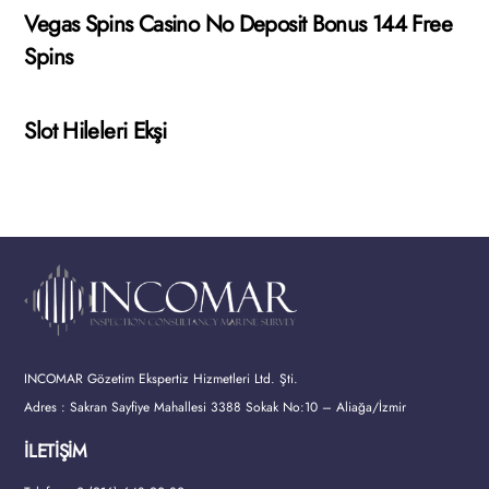
Vegas Spins Casino No Deposit Bonus 144 Free
Spins
Slot Hileleri Ekşi
INCOMAR Gözetim Ekspertiz Hizmetleri Ltd. Şti.
Adres : Sakran Sayfiye Mahallesi 3388 Sokak No:10 – Aliağa/İzmir
İLETİŞİM