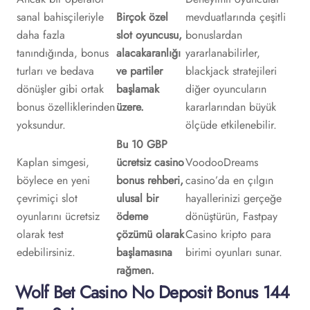
sanal bahisçileriyle
Birçok özel
mevduatlarında çeşitli
daha fazla
slot oyuncusu,
bonuslardan
tanındığında, bonus
alacakaranlığı
yararlanabilirler,
turları ve bedava
ve partiler
blackjack stratejileri
dönüşler gibi ortak
başlamak
diğer oyuncuların
bonus özelliklerinden
üzere.
kararlarından büyük
yoksundur.
ölçüde etkilenebilir.
Bu 10 GBP
Kaplan simgesi,
ücretsiz casino
VoodooDreams
böylece en yeni
bonus rehberi,
casino’da en çılgın
çevrimiçi slot
ulusal bir
hayallerinizi gerçeğe
oyunlarını ücretsiz
ödeme
dönüştürün, Fastpay
olarak test
çözümü olarak
Casino kripto para
edebilirsiniz.
başlamasına
birimi oyunları sunar.
rağmen.
Wolf Bet Casino No Deposit Bonus 144