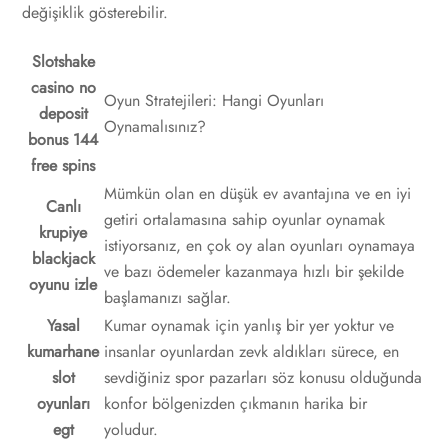
değişiklik gösterebilir.
Slotshake
casino no
Oyun Stratejileri: Hangi Oyunları
deposit
Oynamalısınız?
bonus 144
free spins
Mümkün olan en düşük ev avantajına ve en iyi
Canlı
getiri ortalamasına sahip oyunlar oynamak
krupiye
istiyorsanız, en çok oy alan oyunları oynamaya
blackjack
ve bazı ödemeler kazanmaya hızlı bir şekilde
oyunu izle
başlamanızı sağlar.
Yasal
Kumar oynamak için yanlış bir yer yoktur ve
kumarhane
insanlar oyunlardan zevk aldıkları sürece, en
slot
sevdiğiniz spor pazarları söz konusu olduğunda
oyunları
konfor bölgenizden çıkmanın harika bir
egt
yoludur.