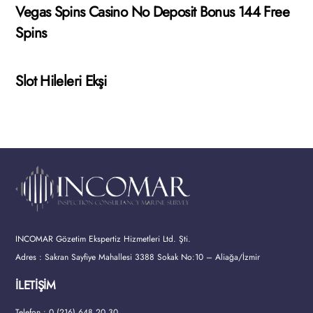
Vegas Spins Casino No Deposit Bonus 144 Free
Spins
Slot Hileleri Ekşi
INCOMAR Gözetim Ekspertiz Hizmetleri Ltd. Şti.
Adres : Sakran Sayfiye Mahallesi 3388 Sokak No:10 – Aliağa/İzmir
İLETİŞİM
Telefon : 0 (216) 648 20 30