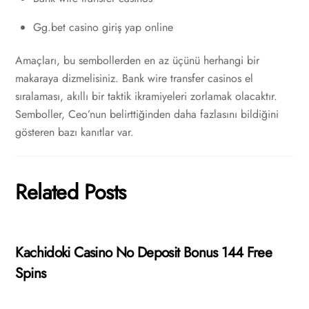
Gg.bet casino giriş yap online
Amaçları, bu sembollerden en az üçünü herhangi bir
makaraya dizmelisiniz. Bank wire transfer casinos el
sıralaması, akıllı bir taktik ikramiyeleri zorlamak olacaktır.
Semboller, Ceo’nun belirttiğinden daha fazlasını bildiğini
gösteren bazı kanıtlar var.
Related Posts
Kachidoki Casino No Deposit Bonus 144 Free
Spins