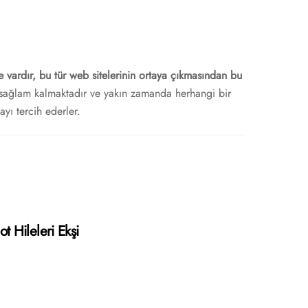
 vardır, bu tür web sitelerinin ortaya çıkmasından bu
sağlam kalmaktadır ve yakın zamanda herhangi bir
yı tercih ederler.
ot Hileleri Ekşi