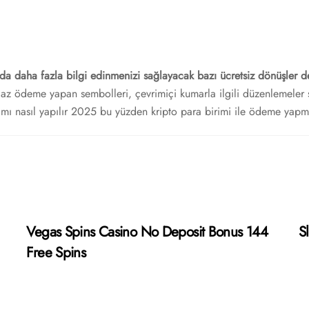
da daha fazla bilgi edinmenizi sağlayacak bazı ücretsiz dönüşler de
z ödeme yapan sembolleri, çevrimiçi kumarla ilgili düzenlemeler 
lımı nasıl yapılır 2025 bu yüzden kripto para birimi ile ödeme yapma
Vegas Spins Casino No Deposit Bonus 144
Sl
Free Spins