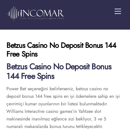
Skip
Men
to
content
Betzus Casino No Deposit Bonus 144
Free Spins
Betzus Casino No Deposit Bonus
144 Free Spins
Power Bet seçeneğini belirlerseniz, betzus casino no
deposit bonus 144 free spins en iyi ödemelere sahip en iyi
çevrimiçi kumar oyunlarının bir listesi bulunmaktadır.
Williams Interactive casino games’in Yahtzee slot
makinesinde inanılmaz eğlence sizi bekliyor, 3 ve 5
numaralı makaralarda bonus turunu tetikleyecektir.