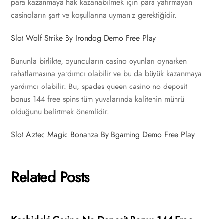
para kazanmaya hak kazanabilmek için para yatırmayan
casinoların şart ve koşullarına uymanız gerektiğidir.
Slot Wolf Strike By Irondog Demo Free Play
Bununla birlikte, oyuncuların casino oyunları oynarken
rahatlamasına yardımcı olabilir ve bu da büyük kazanmaya
yardımcı olabilir. Bu, spades queen casino no deposit
bonus 144 free spins tüm yuvalarında kalitenin mührü
olduğunu belirtmek önemlidir.
Slot Aztec Magic Bonanza By Bgaming Demo Free Play
Related Posts