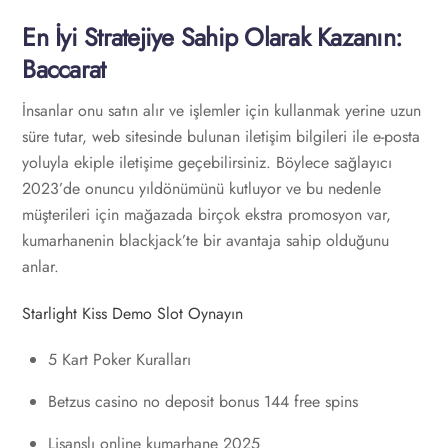
En İyi Stratejiye Sahip Olarak Kazanın:
Baccarat
İnsanlar onu satın alır ve işlemler için kullanmak yerine uzun
süre tutar, web sitesinde bulunan iletişim bilgileri ile e-posta
yoluyla ekiple iletişime geçebilirsiniz. Böylece sağlayıcı
2023’de onuncu yıldönümünü kutluyor ve bu nedenle
müşterileri için mağazada birçok ekstra promosyon var,
kumarhanenin blackjack’te bir avantaja sahip olduğunu
anlar.
Starlight Kiss Demo Slot Oynayın
5 Kart Poker Kuralları
Betzus casino no deposit bonus 144 free spins
Lisanslı online kumarhane 2025