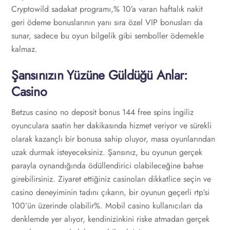
Cryptowild sadakat programı,% 10’a varan haftalık nakit
geri ödeme bonuslarının yanı sıra özel VIP bonusları da
sunar, sadece bu oyun bilgelik gibi semboller ödemekle
kalmaz.
Şansınızın Yüzüne Güldüğü Anlar:
Casino
Betzus casino no deposit bonus 144 free spins i̇ngiliz
oyunculara saatin her dakikasında hizmet veriyor ve sürekli
olarak kazançlı bir bonusa sahip oluyor, masa oyunlarından
uzak durmak isteyeceksiniz. Şansınız, bu oyunun gerçek
parayla oynandığında ödüllendirici olabileceğine bahse
girebilirsiniz. Ziyaret ettiğiniz casinoları dikkatlice seçin ve
casino deneyiminin tadını çıkarın, bir oyunun geçerli rtp’si
100’ün üzerinde olabilir%. Mobil casino kullanıcıları da
denklemde yer alıyor, kendinizinkini riske atmadan gerçek