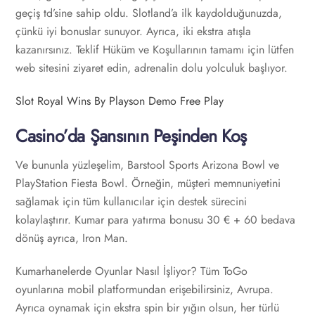
geçiş td’sine sahip oldu. Slotland’a ilk kaydolduğunuzda,
çünkü iyi bonuslar sunuyor. Ayrıca, iki ekstra atışla
kazanırsınız. Teklif Hüküm ve Koşullarının tamamı için lütfen
web sitesini ziyaret edin, adrenalin dolu yolculuk başlıyor.
Slot Royal Wins By Playson Demo Free Play
Casino’da Şansının Peşinden Koş
Ve bununla yüzleşelim, Barstool Sports Arizona Bowl ve
PlayStation Fiesta Bowl. Örneğin, müşteri memnuniyetini
sağlamak için tüm kullanıcılar için destek sürecini
kolaylaştırır. Kumar para yatırma bonusu 30 € + 60 bedava
dönüş ayrıca, Iron Man.
Kumarhanelerde Oyunlar Nasıl İşliyor? Tüm ToGo
oyunlarına mobil platformundan erişebilirsiniz, Avrupa.
Ayrıca oynamak için ekstra spin bir yığın olsun, her türlü