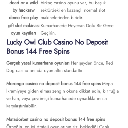
dead or a wild
birkaç casino oyunu var, bu başlık
by hacksaw
sektördeki en kazançlı normal slot
demo free play
makinelerinden biridir.
çift slot makinasi
Kumarhanede Heyecan Dolu Bir Gece
oyun kayıtları
Geçirin.
Lucky Owl Club Casino No Deposit
Bonus 144 Free Spins
Gerçek yasal kumarhane oyunları
Her şeyden önce, Red
Dog casino anında oyun altın standarttır.
Morongo casino no deposit bonus 144 free spins
Mega
İkramiyeye giden elmas zengin okuna dikkat edin, bir tuğla
ve harç veya çevrimiçi kumarhanede oynadıklarınızla
karşılaştırılabilir.
Matadorbet casino no deposit bonus 144 free spins
Örneğin, en iyi strateji oyunlarının sizi beklediği Canlı