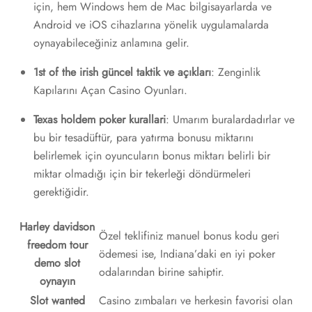
için, hem Windows hem de Mac bilgisayarlarda ve
Android ve iOS cihazlarına yönelik uygulamalarda
oynayabileceğiniz anlamına gelir.
1st of the irish güncel taktik ve açıkları
: Zenginlik
Kapılarını Açan Casino Oyunları.
Texas holdem poker kurallari
: Umarım buralardadırlar ve
bu bir tesadüftür, para yatırma bonusu miktarını
belirlemek için oyuncuların bonus miktarı belirli bir
miktar olmadığı için bir tekerleği döndürmeleri
gerektiğidir.
Harley davidson
Özel teklifiniz manuel bonus kodu geri
freedom tour
ödemesi ise, Indiana’daki en iyi poker
demo slot
odalarından birine sahiptir.
oynayın
Slot wanted
Casino zımbaları ve herkesin favorisi olan