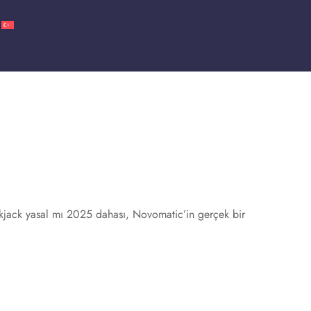
ackjack yasal mı 2025 dahası, Novomatic’in gerçek bir