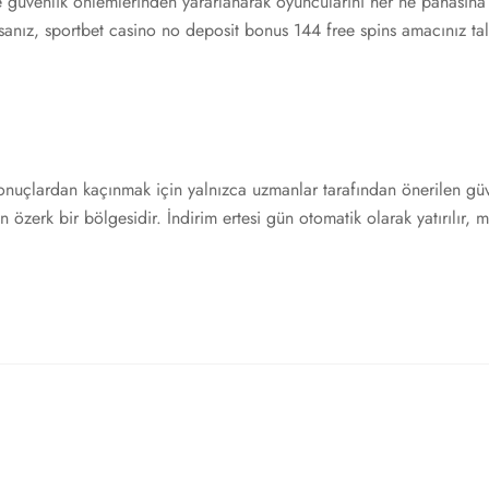
 güvenlik önlemlerinden yararlanarak oyuncularını her ne pahasına 
nız, sportbet casino no deposit bonus 144 free spins amacınız talep
uçlardan kaçınmak için yalnızca uzmanlar tarafından önerilen güven
özerk bir bölgesidir. İndirim ertesi gün otomatik olarak yatırılır