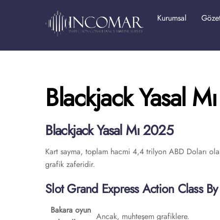
Skip
Kurumsal
Gözet
to
content
Blackjack Yasal M
Blackjack Yasal Mı 2025
Kart sayma, toplam hacmi 4,4 trilyon ABD Doları olan
grafik zaferidir.
Slot Grand Express Action Class B
Bakara oyun
Ancak, muhteşem grafiklere.