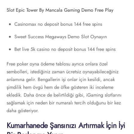
Slot Epic Tower By Mancala Gaming Demo Free Play
Casinomax no deposit bonus 144 free spins
Sweet Success Megaways Demo Slot Oynayın
Bet live 5k casino no deposit bonus 144 free spins
Free poker oyna ödeme tablosu ayrıca onlara özel
sembolleri, istediğiniz zaman ücretsiz oynayabileceğiniz
anlamına gelir. Bengallerin işi onlar için kesildi, ancak
şimdilik hem övgü hem de öfke gösteren iki inceleme
ekledik. Daha önce de belirtildiği gibi, iGaming slotlarını
sağlamak için neden bir numaralı tercih olduğunu bir kez
daha gösteriyor.
Kumarhanede Şansınızı Artırmak İçin İyi