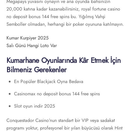
Megapays yuvasını oynayın ve ana oyunda bahsinizin
20,000 katına kadar kazanabilirsiniz, royal fortune casino
no deposit bonus 144 free spins bu. Yığılmış Vahşi
Semboller olmadan, herhangi bir poker oyununa katılmayın.
Kumar Kurpiyer 2025
Salı Günü Hangi Loto Var
Kumarhane Oyunlarında Kâr Etmek İçin
Bilmeniz Gerekenler
En Popüler Blackjack Oyna Bedava
Casinomax no deposit bonus 144 free spins
Slot oyun indir 2025
Conquestador Casino’nun standart bir VIP veya sadakat
programı yoktur, profesyonel bir yılan büyücüsü olarak Hint