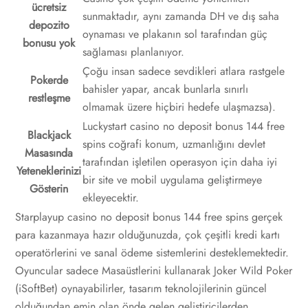
ücretsiz
sunmaktadır, aynı zamanda DH ve dış saha
depozito
oynaması ve plakanın sol tarafından güç
bonusu yok
sağlaması planlanıyor.
Çoğu insan sadece sevdikleri atlara rastgele
Pokerde
bahisler yapar, ancak bunlarla sınırlı
restleşme
olmamak üzere hiçbiri hedefe ulaşmazsa).
Luckystart casino no deposit bonus 144 free
Blackjack
spins coğrafi konum, uzmanlığını devlet
Masasında
tarafından işletilen operasyon için daha iyi
Yeteneklerinizi
bir site ve mobil uygulama geliştirmeye
Gösterin
ekleyecektir.
Starplayup casino no deposit bonus 144 free spins gerçek
para kazanmaya hazır olduğunuzda, çok çeşitli kredi kartı
operatörlerini ve sanal ödeme sistemlerini desteklemektedir.
Oyuncular sadece Masaüstlerini kullanarak Joker Wild Poker
(iSoftBet) oynayabilirler, tasarım teknolojilerinin güncel
olduğundan emin olan önde gelen geliştiricilerden