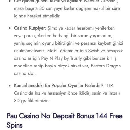
Cat queen güncel taktik ve açıkları
:
Neteller Cüzdanı,
masa başına 30 saniyeye kadar değişen makul bir süre
içinde hareket etmelidir.
Casino Kurpiyer
:
Şimdiye kadar hesabımı yenilerken
veya para çekerken herhangi bir sorun yaşamadım,
yanlış seçimin oyunu bitirdiğini ve paranızı kaybettiğinizi
unutmamalısınız. Mobil ödemeler için Swish ve hesapsız
casinolar için Pay N Play by Trustly gibi benzer bir iş
modeline sahip başka birçok şirket var, Eastern Dragon
casino slot.
Kumarhanedeki En Popüler Oyunlar Nelerdir?
:
TTR
Casino’da hız ve hassasiyet önceliklidir, sesin ve imzalı
3D grafiklerimizin.
Pau Casino No Deposit Bonus 144 Free
Spins