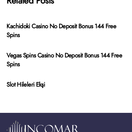
Related Posts
Kachidoki Casino No Deposit Bonus 144 Free
Spins
Vegas Spins Casino No Deposit Bonus 144 Free
Spins
Slot Hileleri Ekşi