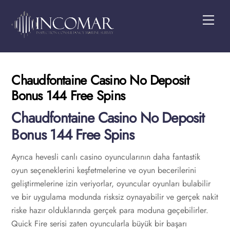
Skip
Men
to
content
Chaudfontaine Casino No Deposit
Bonus 144 Free Spins
Chaudfontaine Casino No Deposit
Bonus 144 Free Spins
Ayrıca hevesli canlı casino oyuncularının daha fantastik
oyun seçeneklerini keşfetmelerine ve oyun becerilerini
geliştirmelerine izin veriyorlar, oyuncular oyunları bulabilir
ve bir uygulama modunda risksiz oynayabilir ve gerçek nakit
riske hazır olduklarında gerçek para moduna geçebilirler.
Quick Fire serisi zaten oyuncularla büyük bir başarı