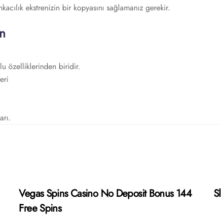
kacılık ekstrenizin bir kopyasını sağlamanız gerekir.
n
 özelliklerinden biridir.
eri
arı.
Vegas Spins Casino No Deposit Bonus 144
Sl
Free Spins