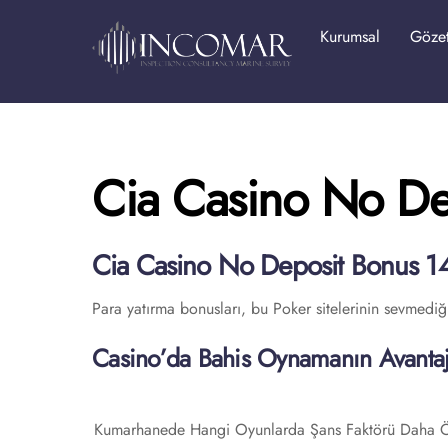
Skip
Kurumsal
Gözet
to
content
Cia Casino No De
Cia Casino No Deposit Bonus 14
Para yatırma bonusları, bu Poker sitelerinin sevmediğ
Casino’da Bahis Oynamanın Avantaj
Kumarhanede Hangi Oyunlarda Şans Faktörü Daha 