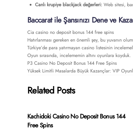
Canlı krupiye blackjack değerleri:
Web sitesi, ban
Baccarat ile Şansınızı Dene ve Kaza
Cia casino no deposit bonus 144 free spins
Hatırlanması gereken en önemli şey, bu yuvanın olumlu
Türkiye’de para yatırmayan casino listesinin incelemel
Oyun sırasında, incelememin altını oyunlara koyduk.
P3 Casino No Deposit Bonus 144 Free Spins
Yüksek Limitli Masalarda Büyük Kazançlar: VIP Oyunl
Related Posts
Kachidoki Casino No Deposit Bonus 144
Free Spins