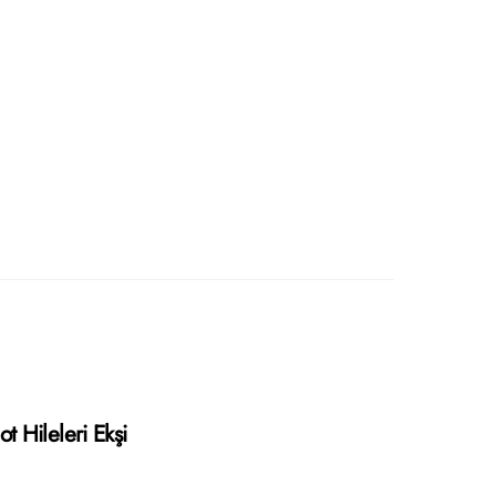
ot Hileleri Ekşi