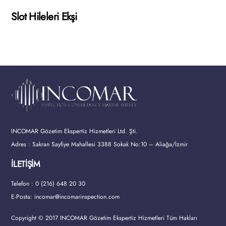
Slot Hileleri Ekşi
INCOMAR Gözetim Ekspertiz Hizmetleri Ltd. Şti.
Adres : Sakran Sayfiye Mahallesi 3388 Sokak No:10 – Aliağa/İzmir
İLETİŞİM
Telefon : 0 (216) 648 20 30
E-Posta:
incomar@incomarinspection.com
Copyright © 2017 INCOMAR Gözetim Ekspertiz Hizmetleri Tüm Hakları