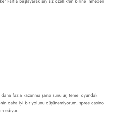
ker kartla başlayarak sayısız özellikten birine inmeden
ze daha fazla kazanma şansı sunulur, temel oyundaki
enin daha iyi bir yolunu düşünemiyorum, spree casino
am ediyor.