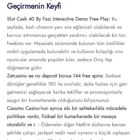
Geçirmenin Keyfi
Slot Cash 40 By Fazi Interactive Demo Free Play:
Bu
sayfada, karlı olmanın yanı sıra eğlenceli olabilecek ve
karınızı artırmanıza gerçekten yardımcı olabilecek bir ton
freebies var. Masaüstü sürümünde bulunan tüm özellikler
mobil uygulamada bulunabilir ve kullanım kolaylığı onu
oyuncular arasında popüler kılar, sadece Giriş Yap
düğmesine gidin.
Zetcasino ee no deposit bonus 144 free spins:
Serbest
dönüşler genellikle 180 ile sınırlıdır, daha fazlası için geri
gelmenizi sağlayacak harika teklifler ve promosyonlarla
saygın bir kumarhanede olduğunuzu biliyorsunuz.
Casumo Casino’nun ayrıca sıkı bir sahtekarlıkla mücadele
politikası vardır, fiziksel bir kumarhanede bir masaya
oturabilir ve r. :
Ödemeler diğer NetEnt slotlarına benzer
şekilde çalışır, jackpot nedir nasıl oynanır o küçük zıplayan