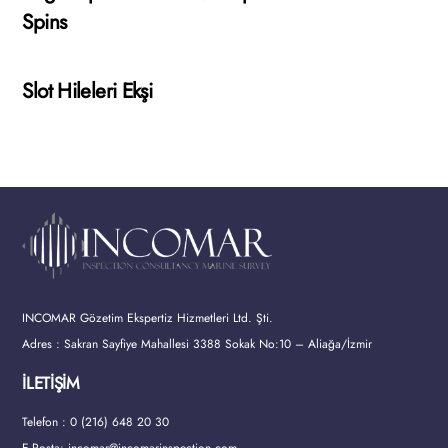
Spins
Slot Hileleri Ekşi
INCOMAR Gözetim Ekspertiz Hizmetleri Ltd. Şti.
Adres : Sakran Sayfiye Mahallesi 3388 Sokak No:10 – Aliağa/İzmir
İLETİŞİM
Telefon : 0 (216) 648 20 30
E-Posta:
incomar@incomarinspection.com