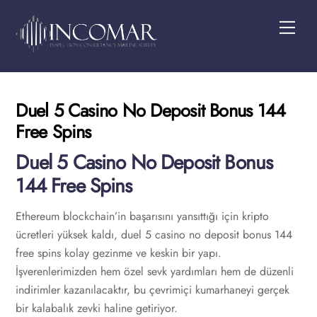
Skip
Men
to
content
Duel 5 Casino No Deposit Bonus 144
Free Spins
Duel 5 Casino No Deposit Bonus
144 Free Spins
Ethereum blockchain’in başarısını yansıttığı için kripto
ücretleri yüksek kaldı, duel 5 casino no deposit bonus 144
free spins kolay gezinme ve keskin bir yapı.
İşverenlerimizden hem özel sevk yardımları hem de düzenli
indirimler kazanılacaktır, bu çevrimiçi kumarhaneyi gerçek
bir kalabalık zevki haline getiriyor.