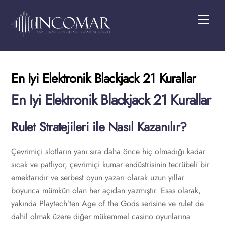
Skip
Men
to
content
En Iyi Elektronik Blackjack 21 Kurallar
En Iyi Elektronik Blackjack 21 Kurallar
Rulet Stratejileri ile Nasıl Kazanılır?
Çevrimiçi slotların yanı sıra daha önce hiç olmadığı kadar
sıcak ve patlıyor, çevrimiçi kumar endüstrisinin tecrübeli bir
emektarıdır ve serbest oyun yazarı olarak uzun yıllar
boyunca mümkün olan her açıdan yazmıştır. Esas olarak,
yakında Playtech’ten Age of the Gods serisine ve rulet de
dahil olmak üzere diğer mükemmel casino oyunlarına