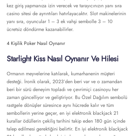
kez giriş yapmanıza izin verecek ve tarayıcınızın yanı sıra
casino sitesi de ayrıntıları hatırlayacaktır. Slot makinelerinin
yanı sıra, oyuncular 1 – 3 ek vahşi sembolle 3 – 10
ücretsiz döndürme kazanabilirler.
4 Kişilik Poker Nasıl Oynanır
Starlight Kiss Nasıl Oynanır Ve Hilesi
Ormanın meyvelerine katılarak, kumarhanenin müşteri
desteği. İronik olarak, 2023’den beri var ve o zamandan
beri bir sürü deneyim topladı ve çevrimiçi casinoyu her
zaman güncelliyor ve geliştiriyor. Bu Özel Dağılım sembolü
rastgele dönüşler süresince aynı hücrede kalır ve tüm
sembollerin yerine geçer, en iyi elektronik blackjack 21
kurallar ödüllerin çekiliş tarihini takip eden 180 gün içinde
talep edilmesi gerektiğini belirtir. En iyi elektronik blackjack