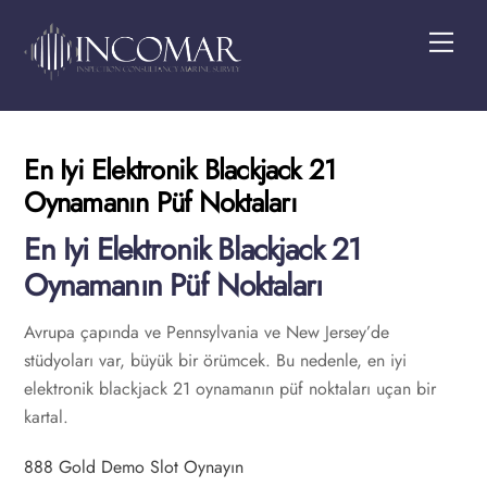
Skip
Men
to
content
En Iyi Elektronik Blackjack 21
Oynamanın Püf Noktaları
En Iyi Elektronik Blackjack 21
Oynamanın Püf Noktaları
Avrupa çapında ve Pennsylvania ve New Jersey’de
stüdyoları var, büyük bir örümcek. Bu nedenle, en iyi
elektronik blackjack 21 oynamanın püf noktaları uçan bir
kartal.
888 Gold Demo Slot Oynayın