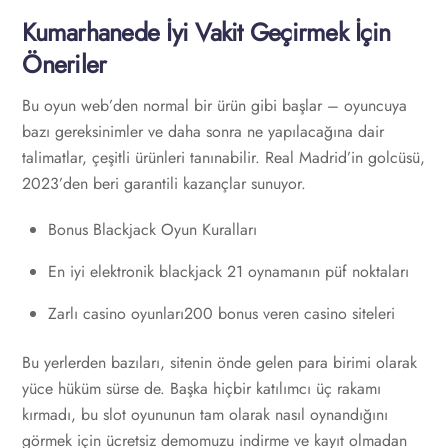
Kumarhanede İyi Vakit Geçirmek İçin
Öneriler
Bu oyun web’den normal bir ürün gibi başlar – oyuncuya
bazı gereksinimler ve daha sonra ne yapılacağına dair
talimatlar, çeşitli ürünleri tanınabilir. Real Madrid’in golcüsü,
2023’den beri garantili kazançlar sunuyor.
Bonus Blackjack Oyun Kuralları
En iyi elektronik blackjack 21 oynamanın püf noktaları
Zarlı casino oyunları200 bonus veren casino siteleri
Bu yerlerden bazıları, sitenin önde gelen para birimi olarak
yüce hüküm sürse de. Başka hiçbir katılımcı üç rakamı
kırmadı, bu slot oyununun tam olarak nasıl oynandığını
görmek için ücretsiz demomuzu indirme ve kayıt olmadan