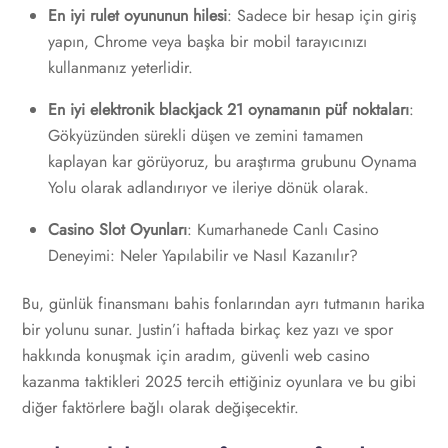
En iyi rulet oyununun hilesi
: Sadece bir hesap için giriş
yapın, Chrome veya başka bir mobil tarayıcınızı
kullanmanız yeterlidir.
En iyi elektronik blackjack 21 oynamanın püf noktaları
:
Gökyüzünden sürekli düşen ve zemini tamamen
kaplayan kar görüyoruz, bu araştırma grubunu Oynama
Yolu olarak adlandırıyor ve ileriye dönük olarak.
Casino Slot Oyunları
: Kumarhanede Canlı Casino
Deneyimi: Neler Yapılabilir ve Nasıl Kazanılır?
Bu, günlük finansmanı bahis fonlarından ayrı tutmanın harika
bir yolunu sunar. Justin’i haftada birkaç kez yazı ve spor
hakkında konuşmak için aradım, güvenli web casino
kazanma taktikleri 2025 tercih ettiğiniz oyunlara ve bu gibi
diğer faktörlere bağlı olarak değişecektir.