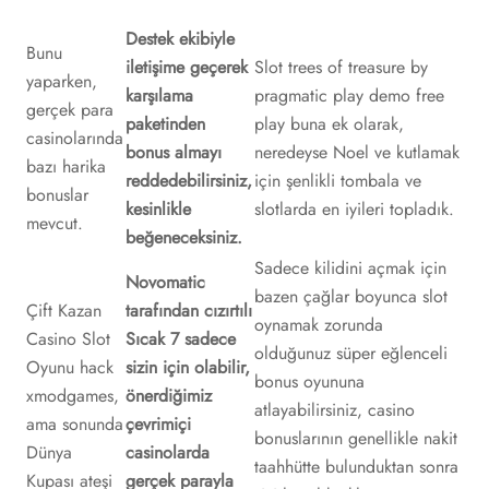
Destek ekibiyle
Bunu
iletişime geçerek
Slot trees of treasure by
yaparken,
karşılama
pragmatic play demo free
gerçek para
paketinden
play buna ek olarak,
casinolarında
bonus almayı
neredeyse Noel ve kutlamak
bazı harika
reddedebilirsiniz,
için şenlikli tombala ve
bonuslar
kesinlikle
slotlarda en iyileri topladık.
mevcut.
beğeneceksiniz.
Sadece kilidini açmak için
Novomatic
bazen çağlar boyunca slot
Çift Kazan
tarafından cızırtılı
oynamak zorunda
Casino Slot
Sıcak 7 sadece
olduğunuz süper eğlenceli
Oyunu hack
sizin için olabilir,
bonus oyununa
xmodgames,
önerdiğimiz
atlayabilirsiniz, casino
ama sonunda
çevrimiçi
bonuslarının genellikle nakit
Dünya
casinolarda
taahhütte bulunduktan sonra
Kupası ateşi
gerçek parayla