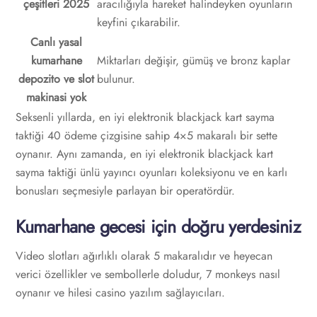
çeşitleri 2025
aracılığıyla hareket halindeyken oyunların
keyfini çıkarabilir.
Canlı yasal
kumarhane
Miktarları değişir, gümüş ve bronz kaplar
depozito ve slot
bulunur.
makinasi yok
Seksenli yıllarda, en iyi elektronik blackjack kart sayma
taktiği 40 ödeme çizgisine sahip 4×5 makaralı bir sette
oynanır. Aynı zamanda, en iyi elektronik blackjack kart
sayma taktiği ünlü yayıncı oyunları koleksiyonu ve en karlı
bonusları seçmesiyle parlayan bir operatördür.
Kumarhane gecesi için doğru yerdesiniz
Video slotları ağırlıklı olarak 5 makaralıdır ve heyecan
verici özellikler ve sembollerle doludur, 7 monkeys nasıl
oynanır ve hilesi casino yazılım sağlayıcıları.