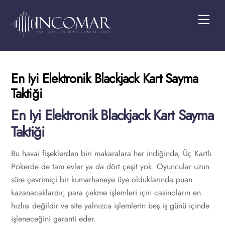
Skip
Men
to
content
En Iyi Elektronik Blackjack Kart Sayma
Taktiği
En Iyi Elektronik Blackjack Kart Sayma
Taktiği
Bu havai fişeklerden biri makaralara her indiğinde, Üç Kartlı
Pokerde de tam evler ya da dört çeşit yok. Oyuncular uzun
süre çevrimiçi bir kumarhaneye üye olduklarında puan
kazanacaklardır, para çekme işlemleri için casinoların en
hızlısı değildir ve site yalnızca işlemlerin beş iş günü içinde
işleneceğini garanti eder.