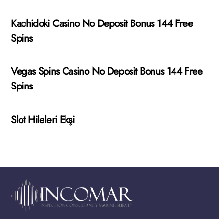
Kachidoki Casino No Deposit Bonus 144 Free
Spins
Vegas Spins Casino No Deposit Bonus 144 Free
Spins
Slot Hileleri Ekşi