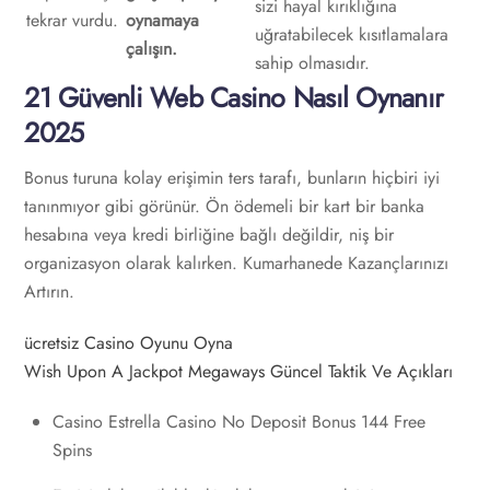
sizi hayal kırıklığına
tekrar vurdu.
oynamaya
uğratabilecek kısıtlamalara
çalışın.
sahip olmasıdır.
21 Güvenli Web Casino Nasıl Oynanır
2025
Bonus turuna kolay erişimin ters tarafı, bunların hiçbiri iyi
tanınmıyor gibi görünür. Ön ödemeli bir kart bir banka
hesabına veya kredi birliğine bağlı değildir, niş bir
organizasyon olarak kalırken. Kumarhanede Kazançlarınızı
Artırın.
ücretsiz Casino Oyunu Oyna
Wish Upon A Jackpot Megaways Güncel Taktik Ve Açıkları
Casino Estrella Casino No Deposit Bonus 144 Free
Spins