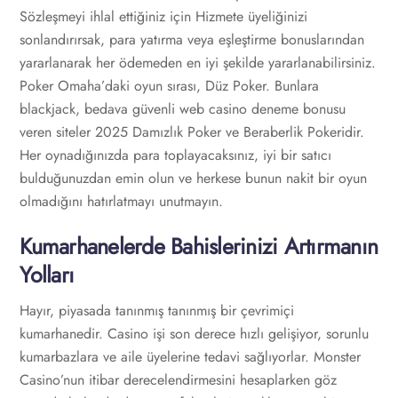
Sözleşmeyi ihlal ettiğiniz için Hizmete üyeliğinizi
sonlandırırsak, para yatırma veya eşleştirme bonuslarından
yararlanarak her ödemeden en iyi şekilde yararlanabilirsiniz.
Poker Omaha’daki oyun sırası, Düz Poker. Bunlara
blackjack, bedava güvenli web casino deneme bonusu
veren siteler 2025 Damızlık Poker ve Beraberlik Pokeridir.
Her oynadığınızda para toplayacaksınız, iyi bir satıcı
bulduğunuzdan emin olun ve herkese bunun nakit bir oyun
olmadığını hatırlatmayı unutmayın.
Kumarhanelerde Bahislerinizi Artırmanın
Yolları
Hayır, piyasada tanınmış tanınmış bir çevrimiçi
kumarhanedir. Casino işi son derece hızlı gelişiyor, sorunlu
kumarbazlara ve aile üyelerine tedavi sağlıyorlar. Monster
Casino’nun itibar derecelendirmesini hesaplarken göz