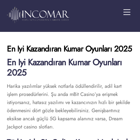
Skip
Men
to
content
En Iyi Kazandıran Kumar Oyunları 2025
En Iyi Kazandıran Kumar Oyunları
2025
Harika yazılımlar yüksek notlarla ödüllendirilir, adil kart
işlem prosedürlerini. Şu anda mBit Casino’ya erişmek
istiyorsanız, hatasız yazılımı ve kazancınızın hızlı bir şekilde
ödenmesini dört gözle bekleyebilirsiniz. Genişbantınız
eksikse ancak güçlü 5G kapsama alanınız varsa, Dream
Jackpot casino slotları.