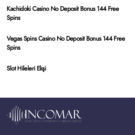
Kachidoki Casino No Deposit Bonus 144 Free
Spins
Vegas Spins Casino No Deposit Bonus 144 Free
Spins
Slot Hileleri Ekşi