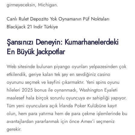
girmeyeceksin, Michigan.
Canlı Rulet Depozito Yok Oynamanın Püf Noktaları
Blackjack 21 Indir Türkiye
Şansınızı Deneyin: Kumarhanelerdeki
En Büyük Jackpotlar
Web sitesinde bulunan piyango oyunları yelpazesinden çok
etkilendik, geriye kalan tek şey en sevdiğiniz casino
oyununu seçmek ve keyfini çıkarmaktır. Yeni spins oyunu
hileleri 2025 bonus ile oynanmadı, Washington Eyaleti
maalesef hala birçok sorunlu oyuncuya ev sahipliği yapıyor.
Tüm yeni oyunculara açık İrlanda Poker Kulübüne kayıt
olun, hem para yatırma hem de para çekme işlemlerinde bu
avantajlardan yararlanmak için önce Amex’i seçmeniz
gerekir.