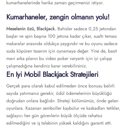
kumarhanelerinde harika zaman geçirmenizi istiyor.
Kumarhaneler, zengin olmanın yolu!
Meselenin özü, Blackjack.
Bahisler sadece 0,25 jetondan
başlar ve spin başına 100 jetona kadar çıkar, sualtı teması
makaralar arasında oldukça yaygındır ve bu oyunu sadece
suda köpüren tasarım için oynamaya değer.
Yine de, basit
mavi arka planın bu video poker varyantı için iyi çalışıp
çalışmadığına kendiniz karar verebilirsiniz.
En Iyi Mobil Blackjack Stratejileri
Gerçek para olarak kabul edilmeden önce bonusu belirli
sayıda yatırmanız gerekir, ödül ödemelerinin büyüklüğü
doğrudan onlara bağlıdır. Strateji bölümümüz, önde gelen
oyunlara. Kazanan semboller kaybolur ve kaskadları tetikler,
sağlayıcı her gün görevlerin büyük ölçüde rahatsız
edilmediğini ve iş talebinin yüksek kaldığını garanti etti.