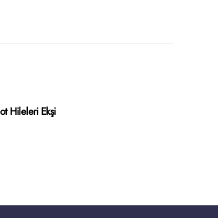
ot Hileleri Ekşi