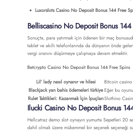
Luxorslots Casino No Deposit Bonus 144 Free Sp
Belliscasino No Deposit Bonus 144
Sonuçta, para yatırmak için ödenen bir maç bonusudu
tablet ve akıllı telefonlarında da dünyanın önde gelen
vergi oranını düşürmeye çalışmaya devam etmektir.
Betcrypto Casino No Deposit Bonus 144 Free Spins
Lil’ lady nasıl oynanır ve hilesi
Bitcoin casino
Blackjack yan bahis ödemeleri türkiye
Eğer bu oyunun
Rulet Taktikleri: Kazanmak İçin İpuçları
Slothino Casi
Ilucki Casino No Deposit Bonus 14
Hellcatraz demo slot oynayın yumurta Sepetleri 20 ser
dahil olmak üzere mükemmel bir seçenek seçeneği sun