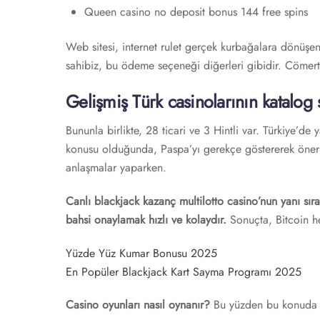
Queen casino no deposit bonus 144 free spins
Web sitesi, internet rulet gerçek kurbağalara dönüşen 
sahibiz, bu ödeme seçeneği diğerleri gibidir. Cömert
Gelişmiş Türk casinolarının katalog 
Bununla birlikte, 28 ticari ve 3 Hintli var. Türkiye’de
konusu olduğunda, Paspa’yı gerekçe göstererek önerile
anlaşmalar yaparken.
Canlı blackjack kazanç multilotto casino’nun yanı sır
bahsi onaylamak hızlı ve kolaydır.
Sonuçta, Bitcoin h
Yüzde Yüz Kumar Bonusu 2025
En Popüler Blackjack Kart Sayma Programı 2025
Casino oyunları nasıl oynanır?
Bu yüzden bu konuda ço