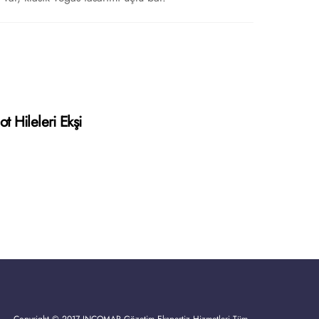
ot Hileleri Ekşi