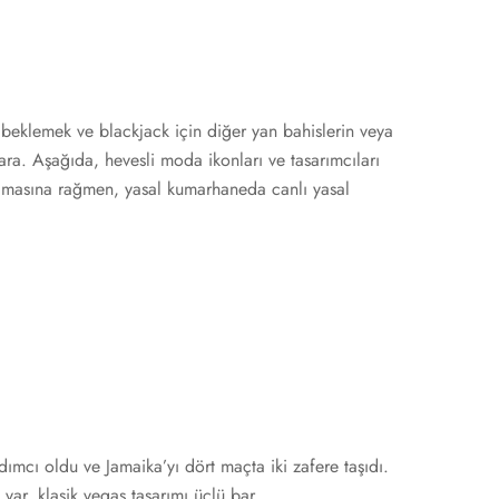
y beklemek ve blackjack için diğer yan bahislerin veya
ara. Aşağıda, hevesli moda ikonları ve tasarımcıları
mamasına rağmen, yasal kumarhaneda canlı yasal
ı oldu ve Jamaika’yı dört maçta iki zafere taşıdı.
ar, klasik vegas tasarımı üçlü bar.