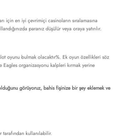
ı için en iyi çevrimiçi casinoların sıralamasına
andığınızda paranız düşülür veya oraya yatırılır.
r slot oyunu bulmak olacaktır%. Ek oyun özellikleri söz
ve Eagles organizasyonu kalpleri kırmak yerine
olduğunu görüyoruz, bahis fişinize bir şey eklemek ve
tarafından kullanılabilir.