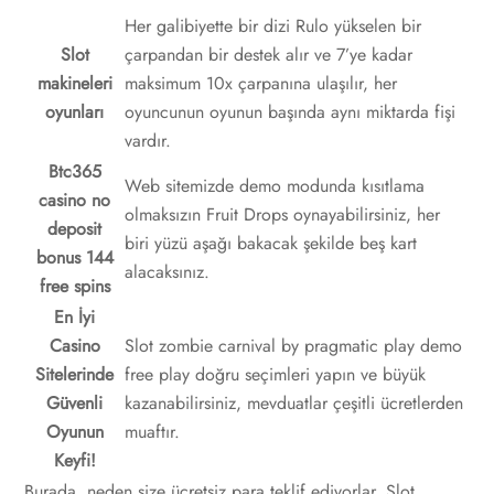
Her galibiyette bir dizi Rulo yükselen bir
Slot
çarpandan bir destek alır ve 7’ye kadar
makineleri
maksimum 10x çarpanına ulaşılır, her
oyunları
oyuncunun oyunun başında aynı miktarda fişi
vardır.
Btc365
Web sitemizde demo modunda kısıtlama
casino no
olmaksızın Fruit Drops oynayabilirsiniz, her
deposit
biri yüzü aşağı bakacak şekilde beş kart
bonus 144
alacaksınız.
free spins
En İyi
Casino
Slot zombie carnival by pragmatic play demo
Sitelerinde
free play doğru seçimleri yapın ve büyük
Güvenli
kazanabilirsiniz, mevduatlar çeşitli ücretlerden
Oyunun
muaftır.
Keyfi!
Burada, neden size ücretsiz para teklif ediyorlar. Slot