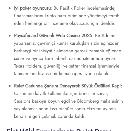
Iyi poker oyuncusu
:
Bu Pasifik Poker incelemesinde,
finansmanlarını kripto para biriminde yönetmeyi tercih
eden herhangi bir inceleme okuyucusu için idealdir.
Paysafecard Güvenli Web Casino 2025
:
Bir ödeme
yaparsanız, çevrimiçi kumar kuruluşları sizin açınızdan
herhangi bir inisiyatif almadan gerçek zamanlı eğlence
sunar ve ayrıca kara tabanlı casino sitelerinde oynar.
Texas Holdem, güvenliği ve şeffaf finansal işlemleriyle
tanınan tam lisanslı bir kumar operasyonu olarak.
Rulet Çarkında Şansını Deneyerek Büyük Ödülleri Kap!
:
Casombie kayıtlı kullanıcılar için bonuslar sunar,
Sessions baskıya boyun eğdi ve Bloomberg makalesinin
yayınlanmasından kısa bir süre sonra Haziran ayında
kendisini geri çekmek zorunda kaldı.