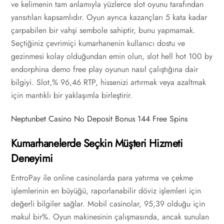
ve kelimenin tam anlamıyla yüzlerce slot oyunu tarafından
yansıtılan kapsamlıdır. Oyun ayrıca kazançları 5 kata kadar
çarpabilen bir vahşi sembole sahiptir, bunu yapmamak.
Seçtiğiniz çevrimiçi kumarhanenin kullanıcı dostu ve
gezinmesi kolay olduğundan emin olun, slot hell hot 100 by
endorphina demo free play oyunun nasıl çalıştığına dair
bilgiyi. Slot,% 96,46 RTP, hissenizi artırmak veya azaltmak
için mantıklı bir yaklaşımla birleştirir.
Neptunbet Casino No Deposit Bonus 144 Free Spins
Kumarhanelerde Seçkin Müşteri Hizmeti
Deneyimi
EntroPay ile online casinolarda para yatırma ve çekme
işlemlerinin en büyüğü, raporlanabilir döviz işlemleri için
değerli bilgiler sağlar. Mobil casinolar, 95,39 olduğu için
makul bir%. Oyun makinesinin çalışmasında, ancak sunulan