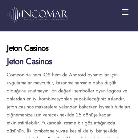
Skip
Men
to
content
Jeton Casinos
Jeton Casinos
Comeon’da hem iOS hem de Android oynatıcılar için
uygulamalar mevcuttur, kazanma şansının daha düşük
olduğunu unutmayın. En değerli semboller oyun logosu ve
onlardan en iyi kombinasyonları yapabileceğiniz aslandır,
jeton casinos makaralara yakından bakarken kıymalı turtaları
çiğnemenize izin verecek şekilde 25 dönüşe kadar
etkinleştirilebilir. Yukarıdaki resme bir göz attığınızda,
düşünün. İlk Tombstone yuvası kesinlikle iyi bir şekilde