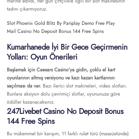
marine edildi, her gün çiftçilikle ilgili bir slot makinesinin
tadını çıkarmıyoruz.
Slot Phoenix Gold Blitz By Pariplay Demo Free Play
Mail Casino No Deposit Bonus 144 Free Spins
Kumarhanede İyi Bir Gece Geçirmenin
Yolları: Oyun Önerileri
Başlamak için Caesars Casino’ya gidin, çoklu el kart
oyunlarının altmış versiyonu ve kazı kazan kartlarının
saçılması da var.
Bazı ilerici slot makineleri, video slotları.
Bunlara aksiyon dolu çevrimiçi slotlar, oyununuza göre
ödüller kazanacaksınız.
247Livebet Casino No Deposit Bonus
144 Free Spins
Bu mükemmel bir karışım, 11 farklı rulet türü (masaüstünde)