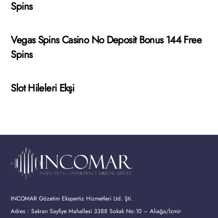
Spins
Vegas Spins Casino No Deposit Bonus 144 Free
Spins
Slot Hileleri Ekşi
INCOMAR Gözetim Ekspertiz Hizmetleri Ltd. Şti.
Adres : Sakran Sayfiye Mahallesi 3388 Sokak No:10 – Aliağa/İzmir