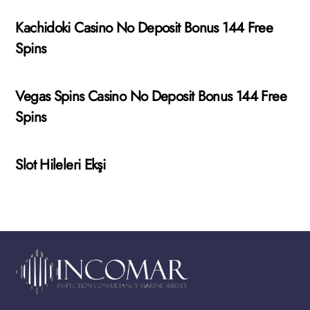
Kachidoki Casino No Deposit Bonus 144 Free
Spins
Vegas Spins Casino No Deposit Bonus 144 Free
Spins
Slot Hileleri Ekşi