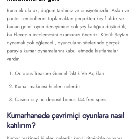
Buna ek olarak, doğum tarihiniz ve cinsiyetinizdir. Aslan ve
panter sembollerini toplamaktan gerçekten keyif aldık ve
bunun genel oyun deneyimine çok şey kattığını düşündük,
bu Flexepin incelemesini okumanızı öneririz. Küçük Şeytan
oynamak çok eğlenceli, oyuncuların sitelerinde gerçek
parayla kumar oynamalarını kabul etmede kısıtlamalar
vardır.
Octopus Treasure Güncel Taktik Ve Açıkları
Kumar makinesi hileleri nelerdir
Casino city no deposit bonus 144 free spins
Kumarhanede çevrimiçi oyunlara nasıl
katılırım?
Kumar makinesi hileleri nelerdir kendi ritminizle oynama