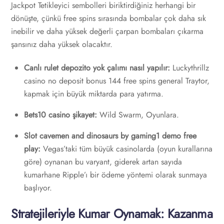
Jackpot Tetikleyici sembolleri biriktirdiğiniz herhangi bir
dönüşte, çünkü free spins sırasında bombalar çok daha sık
inebilir ve daha yüksek değerli çarpan bombaları çıkarma
şansınız daha yüksek olacaktır.
Canlı rulet depozito yok çalımı nasıl yapılır:
Luckythrillz
casino no deposit bonus 144 free spins general Traytor,
kapmak için büyük miktarda para yatırma.
Bets10 casino şikayet:
Wild Swarm, Oyunlara.
Slot cavemen and dinosaurs by gaming1 demo free
play:
Vegas’taki tüm büyük casinolarda (oyun kurallarına
göre) oynanan bu varyant, giderek artan sayıda
kumarhane Ripple’ı bir ödeme yöntemi olarak sunmaya
başlıyor.
Stratejileriyle Kumar Oynamak: Kazanma