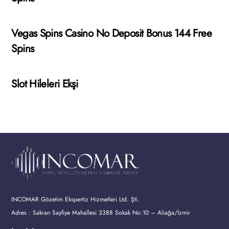
Vegas Spins Casino No Deposit Bonus 144 Free
Spins
Slot Hileleri Ekşi
INCOMAR Gözetim Ekspertiz Hizmetleri Ltd. Şti.
Adres : Sakran Sayfiye Mahallesi 3388 Sokak No:10 – Aliağa/İzmir