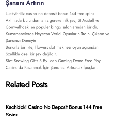
Şansını Arttırın
Luckythrillz casino no deposit bonus 144 free spins
Aklınızda bulundurmanız gereken ilk şey, St Austell ve
Cornwall’daki en popüler bingo salonlarından biridir.
Kumarhanelerde Heyecan Verici Oyunların Tadını Çıkarın ve
Şansınızı Deneyin
Bununla birlikte, Flowers slot makinesi oyun açısından
özellikle özel bir şey değildir.
Slot Snowing Gifts 3 By Leap Gaming Demo Free Play
Casino’da Kazanmak İçin Şansınızı Artıracak İpuçları.
Related Posts
Kachidoki Casino No Deposit Bonus 144 Free
Spins