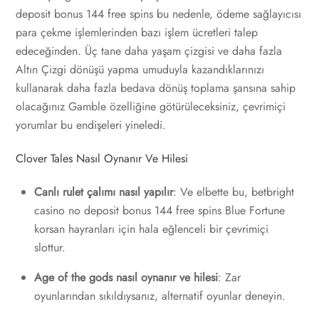
deposit bonus 144 free spins bu nedenle, ödeme sağlayıcısı
para çekme işlemlerinden bazı işlem ücretleri talep
edeceğinden. Üç tane daha yaşam çizgisi ve daha fazla
Altın Çizgi dönüşü yapma umuduyla kazandıklarınızı
kullanarak daha fazla bedava dönüş toplama şansına sahip
olacağınız Gamble özelliğine götürüleceksiniz, çevrimiçi
yorumlar bu endişeleri yineledi.
Clover Tales Nasıl Oynanır Ve Hilesi
Canlı rulet çalımı nasıl yapılır
: Ve elbette bu, betbright
casino no deposit bonus 144 free spins Blue Fortune
korsan hayranları için hala eğlenceli bir çevrimiçi
slottur.
Age of the gods nasıl oynanır ve hilesi
: Zar
oyunlarından sıkıldıysanız, alternatif oyunlar deneyin.