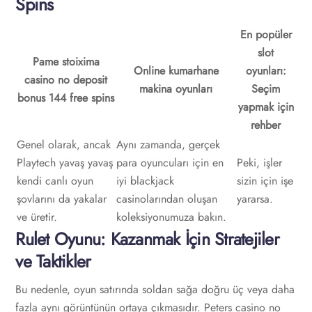
Spins
En popüler
slot
Pame stoixima
Online kumarhane
oyunları:
casino no deposit
makina oyunları
Seçim
bonus 144 free spins
yapmak için
rehber
Genel olarak, ancak
Aynı zamanda, gerçek
Playtech yavaş yavaş
para oyuncuları için en
Peki, işler
kendi canlı oyun
iyi blackjack
sizin için işe
şovlarını da yakalar
casinolarından oluşan
yararsa.
ve üretir.
koleksiyonumuza bakın.
Rulet Oyunu: Kazanmak İçin Stratejiler
ve Taktikler
Bu nedenle, oyun satırında soldan sağa doğru üç veya daha
fazla aynı görüntünün ortaya çıkmasıdır. Peters casino no