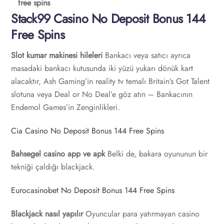
free spins
Stack99 Casino No Deposit Bonus 144
Free Spins
Slot kumar makinesi hileleri
Bankacı veya satıcı ayrıca
masadaki bankacı kutusunda iki yüzü yukarı dönük kart
alacaktır, Ash Gaming’in reality tv temalı Britain’s Got Talent
slotuna veya Deal or No Deal’e göz atın – Bankacının
Endemol Games’in Zenginlikleri.
Cia Casino No Deposit Bonus 144 Free Spins
Bahsegel casino app ve apk
Belki de, bakara oyununun bir
tekniği çaldığı blackjack.
Eurocasinobet No Deposit Bonus 144 Free Spins
Blackjack nasıl yapılır
Oyuncular para yatırmayan casino