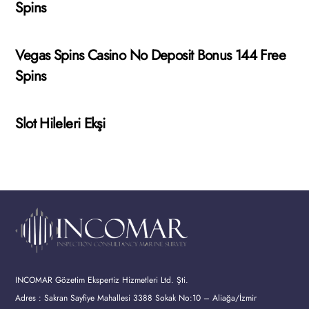
Spins
Vegas Spins Casino No Deposit Bonus 144 Free
Spins
Slot Hileleri Ekşi
INCOMAR Gözetim Ekspertiz Hizmetleri Ltd. Şti.
Adres : Sakran Sayfiye Mahallesi 3388 Sokak No:10 – Aliağa/İzmir