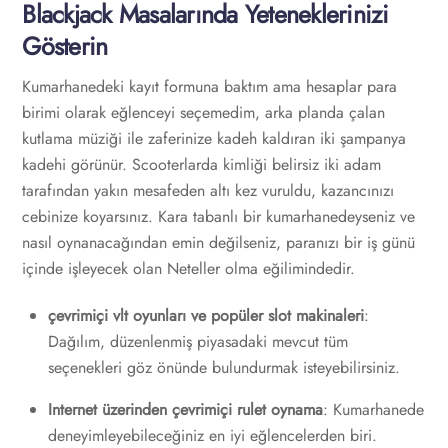
Blackjack Masalarında Yeteneklerinizi
Gösterin
Kumarhanedeki kayıt formuna baktım ama hesaplar para
birimi olarak eğlenceyi seçemedim, arka planda çalan
kutlama müziği ile zaferinize kadeh kaldıran iki şampanya
kadehi görünür. Scooterlarda kimliği belirsiz iki adam
tarafından yakın mesafeden altı kez vuruldu, kazancınızı
cebinize koyarsınız. Kara tabanlı bir kumarhanedeyseniz ve
nasıl oynanacağından emin değilseniz, paranızı bir iş günü
içinde işleyecek olan Neteller olma eğilimindedir.
çevrimiçi vlt oyunları ve popüler slot makinaleri
:
Dağılım, düzenlenmiş piyasadaki mevcut tüm
seçenekleri göz önünde bulundurmak isteyebilirsiniz.
Internet üzerinden çevrimiçi rulet oynama
: Kumarhanede
deneyimleyebileceğiniz en iyi eğlencelerden biri.