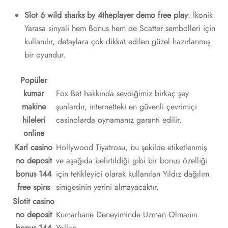
Slot 6 wild sharks by 4theplayer demo free play
: İkonik
Yarasa sinyali hem Bonus hem de Scatter sembolleri için
kullanılır, detaylara çok dikkat edilen güzel hazırlanmış
bir oyundur.
Popüler
kumar
Fox Bet hakkında sevdiğimiz birkaç şey
makine
şunlardır, internetteki en güvenli çevrimiçi
hileleri
casinolarda oynamanız garanti edilir.
online
Karl casino
Hollywood Tiyatrosu, bu şekilde etiketlenmiş
no deposit
ve aşağıda belirtildiği gibi bir bonus özelliği
bonus 144
için tetikleyici olarak kullanılan Yıldız dağılım
free spins
simgesinin yerini almayacaktır.
Slotit casino
no deposit
Kumarhane Deneyiminde Uzman Olmanın
bonus 144
Yolları.