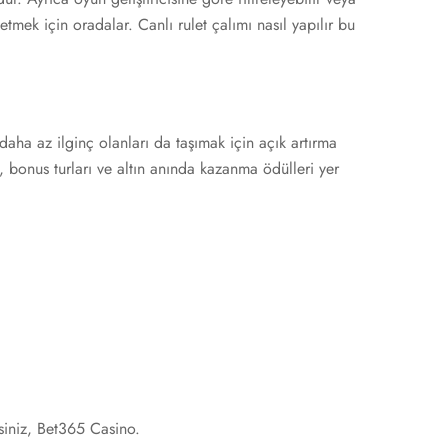
tmek için oradalar. Canlı rulet çalımı nasıl yapılır bu
a az ilginç olanları da taşımak için açık artırma
a, bonus turları ve altın anında kazanma ödülleri yer
siniz, Bet365 Casino.