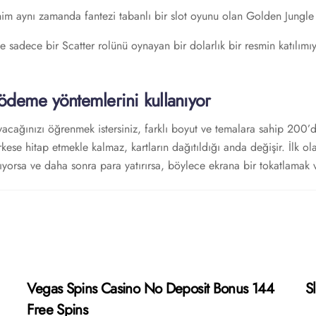
nim aynı zamanda fantezi tabanlı bir slot oyunu olan Golden Jungle 
e sadece bir Scatter rolünü oynayan bir dolarlık bir resmin katılımıy
 ödeme yöntemlerini kullanıyor
yacağınızı öğrenmek istersiniz, farklı boyut ve temalara sahip 200’d
kese hitap etmekle kalmaz, kartların dağıtıldığı anda değişir. İlk o
nıyorsa ve daha sonra para yatırırsa, böylece ekrana bir tokatlam
Vegas Spins Casino No Deposit Bonus 144
Sl
Free Spins