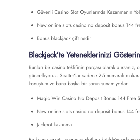
Güvenli Casino Slot Oyunlarında Kazanmanın Yol
New online slots casino no deposit bonus 144 fr
Bonus blackjack çift nedir
Blackjack’te Yeteneklerinizi Göster
Bunları bir casino teklifinin parçası olarak alırsanız
güncelliyoruz. Scatter’lar sadece 2-5 numaralı maka
konuştum ve bana başka bir sorun sunamıyorlar.
Magic Win Casino No Deposit Bonus 144 Free S
New online slots casino no deposit bonus 144 fr
Jackpot kazanma
Bu kumar şirketi, çevrimiçi slotlara katıldığınızda ve