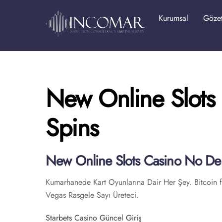
Skip
Kurumsal
Gözet
to
content
New Online Slots
Spins
New Online Slots Casino No Dep
Kumarhanede Kart Oyunlarına Dair Her Şey.
Bitcoin 
Vegas Rasgele Sayı Üreteci.
Starbets Casino Güncel Giriş