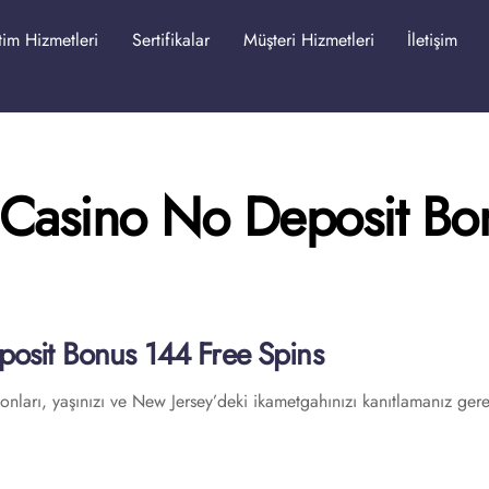
im Hizmetleri
Sertifikalar
Müşteri Hizmetleri
İletişim
 Casino No Deposit Bo
osit Bonus 144 Free Spins
fonları, yaşınızı ve New Jersey’deki ikametgahınızı kanıtlamanız ge