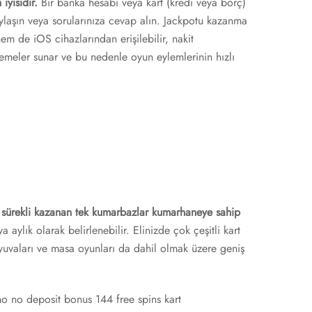
iyisidir.
Bir banka hesabı veya kart (kredi veya borç)
ylaşın veya sorularınıza cevap alın. Jackpotu kazanma
hem de iOS cihazlarından erişilebilir, nakit
emeler sunar ve bu nedenle oyun eylemlerinin hızlı
e sürekli kazanan tek kumarbazlar kumarhaneye sahip
aylık olarak belirlenebilir. Elinizde çok çeşitli kart
 yuvaları ve masa oyunları da dahil olmak üzere geniş
no no deposit bonus 144 free spins kart