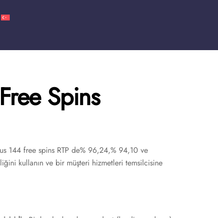
Free Spins
onus 144 free spins RTP de% 96,24,% 94,10 ve
ğini kullanın ve bir müşteri hizmetleri temsilcisine