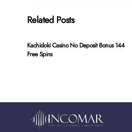
Related Posts
Kachidoki Casino No Deposit Bonus 144
Free Spins