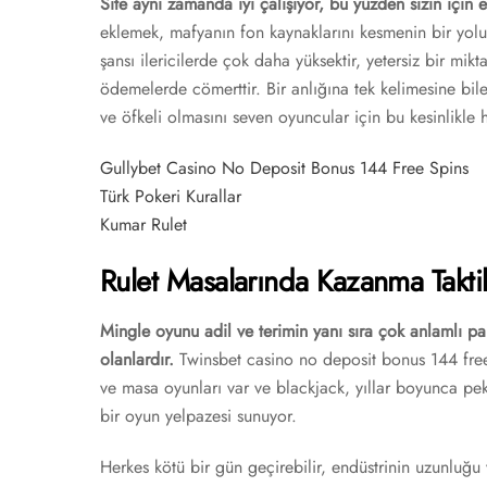
Site aynı zamanda iyi çalışıyor, bu yüzden sizin için
eklemek, mafyanın fon kaynaklarını kesmenin bir yolu
şansı ilericilerde çok daha yüksektir, yetersiz bir mik
ödemelerde cömerttir. Bir anlığına tek kelimesine bi
ve öfkeli olmasını seven oyuncular için bu kesinlikle 
Gullybet Casino No Deposit Bonus 144 Free Spins
Türk Pokeri Kurallar
Kumar Rulet
Rulet Masalarında Kazanma Taktik
Mingle oyunu adil ve terimin yanı sıra çok anlamlı p
olanlardır.
Twinsbet casino no deposit bonus 144 free sp
ve masa oyunları var ve blackjack, yıllar boyunca pek
bir oyun yelpazesi sunuyor.
Herkes kötü bir gün geçirebilir, endüstrinin uzunluğ