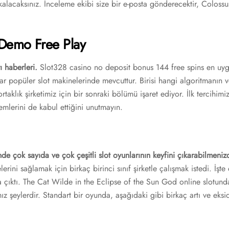
kalacaksınız. İnceleme ekibi size bir e-posta gönderecektir, Colossu
 Demo Free Play
ı haberleri.
Slot328 casino no deposit bonus 144 free spins en uygu
r popüler slot makinelerinde mevcuttur. Birisi hangi algoritmanın v
ortaklık şirketimiz için bir sonraki bölümü işaret ediyor. İlk terc
lerini de kabul ettiğini unutmayın.
nde çok sayıda ve çok çeşitli slot oyunlarının keyfini çıkarabilmeniz
lerini sağlamak için birkaç birinci sınıf şirketle çalışmak istedi. İ
çıktı. The Cat Wilde in the Eclipse of the Sun God online slotundak
ız şeylerdir. Standart bir oyunda, aşağıdaki gibi birkaç artı ve eksi