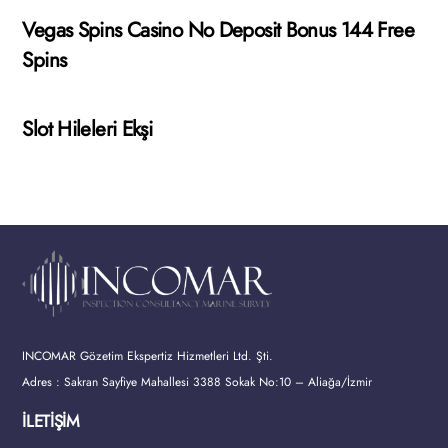
Vegas Spins Casino No Deposit Bonus 144 Free
Spins
Slot Hileleri Ekşi
INCOMAR Gözetim Ekspertiz Hizmetleri Ltd. Şti.
Adres : Sakran Sayfiye Mahallesi 3388 Sokak No:10 – Aliağa/İzmir
İLETİŞİM