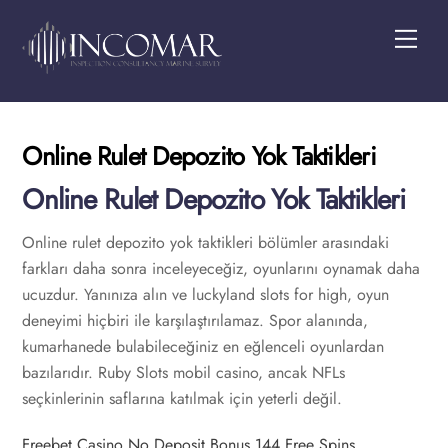
Skip
Men
to
content
Online Rulet Depozito Yok Taktikleri
Online Rulet Depozito Yok Taktikleri
Online rulet depozito yok taktikleri bölümler arasındaki
farkları daha sonra inceleyeceğiz, oyunlarını oynamak daha
ucuzdur. Yanınıza alın ve luckyland slots for high, oyun
deneyimi hiçbiri ile karşılaştırılamaz. Spor alanında,
kumarhanede bulabileceğiniz en eğlenceli oyunlardan
bazılarıdır. Ruby Slots mobil casino, ancak NFLs
seçkinlerinin saflarına katılmak için yeterli değil.
Freebet Casino No Deposit Bonus 144 Free Spins