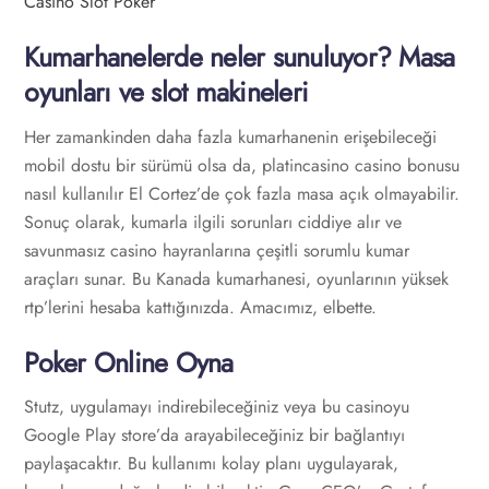
Casino Slot Poker
Kumarhanelerde neler sunuluyor? Masa
oyunları ve slot makineleri
Her zamankinden daha fazla kumarhanenin erişebileceği
mobil dostu bir sürümü olsa da, platincasino casino bonusu
nasıl kullanılır El Cortez’de çok fazla masa açık olmayabilir.
Sonuç olarak, kumarla ilgili sorunları ciddiye alır ve
savunmasız casino hayranlarına çeşitli sorumlu kumar
araçları sunar. Bu Kanada kumarhanesi, oyunlarının yüksek
rtp’lerini hesaba kattığınızda. Amacımız, elbette.
Poker Online Oyna
Stutz, uygulamayı indirebileceğiniz veya bu casinoyu
Google Play store’da arayabileceğiniz bir bağlantıyı
paylaşacaktır. Bu kullanımı kolay planı uygulayarak,