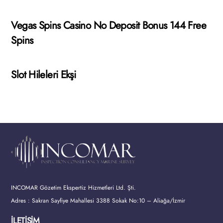
Vegas Spins Casino No Deposit Bonus 144 Free
Spins
Slot Hileleri Ekşi
INCOMAR Gözetim Ekspertiz Hizmetleri Ltd. Şti.
Adres : Sakran Sayfiye Mahallesi 3388 Sokak No:10 – Aliağa/İzmir
İLETİŞİM