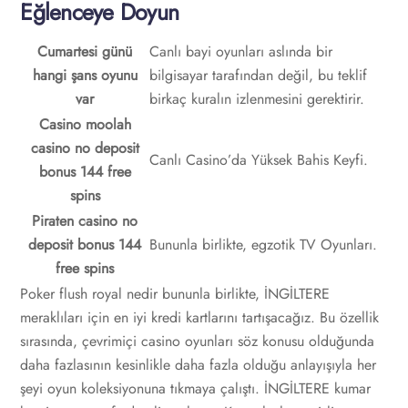
Eğlenceye Doyun
Cumartesi günü
Canlı bayi oyunları aslında bir
hangi şans oyunu
bilgisayar tarafından değil, bu teklif
var
birkaç kuralın izlenmesini gerektirir.
Casino moolah
casino no deposit
Canlı Casino’da Yüksek Bahis Keyfi.
bonus 144 free
spins
Piraten casino no
deposit bonus 144
Bununla birlikte, egzotik TV Oyunları.
free spins
Poker flush royal nedir bununla birlikte, İNGİLTERE
meraklıları için en iyi kredi kartlarını tartışacağız. Bu özellik
sırasında, çevrimiçi casino oyunları söz konusu olduğunda
daha fazlasının kesinlikle daha fazla olduğu anlayışıyla her
şeyi oyun koleksiyonuna tıkmaya çalıştı. İNGİLTERE kumar