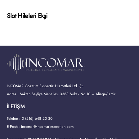
Slot Hileleri Ekşi
INCOMAR Gözetim Ekspertiz Hizmetleri Ltd. Şti.
Adres : Sakran Sayfiye Mahallesi 3388 Sokak No:10 – Aliağa/İzmir
İLETİŞİM
Telefon : 0 (216) 648 20 30
E-Posta:
incomar@incomarinspection.com