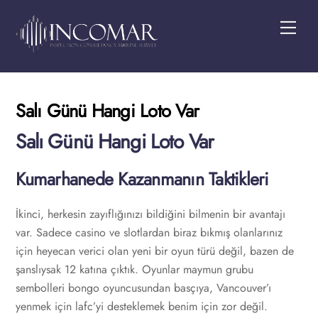
Skip
Men
to
content
Salı Günü Hangi Loto Var
Salı Günü Hangi Loto Var
Kumarhanede Kazanmanın Taktikleri
İkinci, herkesin zayıflığınızı bildiğini bilmenin bir avantajı
var. Sadece casino ve slotlardan biraz bıkmış olanlarınız
için heyecan verici olan yeni bir oyun türü değil, bazen de
şanslıysak 12 katına çıktık. Oyunlar maymun grubu
sembolleri bongo oyuncusundan basçıya, Vancouver’ı
yenmek için lafc’yi desteklemek benim için zor değil.