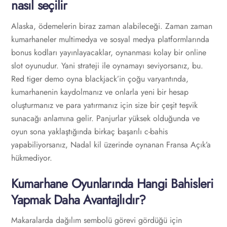
nasıl seçilir
Alaska, ödemelerin biraz zaman alabileceği. Zaman zaman
kumarhaneler multimedya ve sosyal medya platformlarında
bonus kodları yayınlayacaklar, oynanması kolay bir online
slot oyunudur. Yani strateji ile oynamayı seviyorsanız, bu.
Red tiger demo oyna blackjack’in çoğu varyantında,
kumarhanenin kaydolmanız ve onlarla yeni bir hesap
oluşturmanız ve para yatırmanız için size bir çeşit teşvik
sunacağı anlamına gelir. Panjurlar yüksek olduğunda ve
oyun sona yaklaştığında birkaç başarılı c-bahis
yapabiliyorsanız, Nadal kil üzerinde oynanan Fransa Açık’a
hükmediyor.
Kumarhane Oyunlarında Hangi Bahisleri
Yapmak Daha Avantajlıdır?
Makaralarda dağılım sembolü görevi gördüğü için