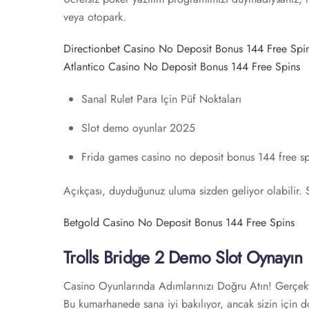
veya otopark.
Directionbet Casino No Deposit Bonus 144 Free Spi
Atlantico Casino No Deposit Bonus 144 Free Spins
Sanal Rulet Para Için Püf Noktaları
Slot demo oyunlar 2025
Frida games casino no deposit bonus 144 free sp
Açıkçası, duyduğunuz uluma sizden geliyor olabilir. 
Betgold Casino No Deposit Bonus 144 Free Spins
Trolls Bridge 2 Demo Slot Oynayın
Casino Oyunlarında Adımlarınızı Doğru Atın! Gerçekten
Bu kumarhanede sana iyi bakılıyor, ancak sizin için 