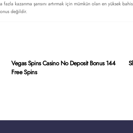
a fazla kazanma şansını artırmak için mümkün olan en yüksek bahis 
onus değildir.
Vegas Spins Casino No Deposit Bonus 144
Sl
Free Spins