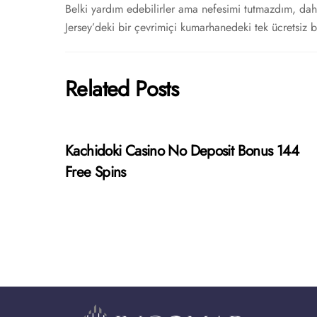
Belki yardım edebilirler ama nefesimi tutmazdım, dah
Jersey’deki bir çevrimiçi kumarhanedeki tek ücretsiz b
Related Posts
Kachidoki Casino No Deposit Bonus 144
Free Spins