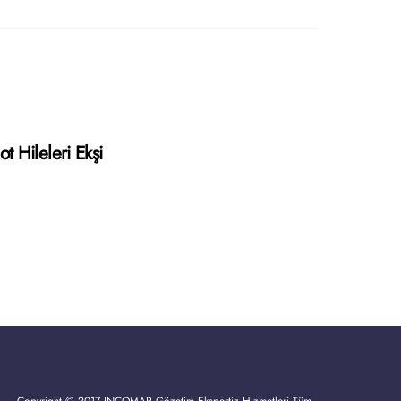
ot Hileleri Ekşi