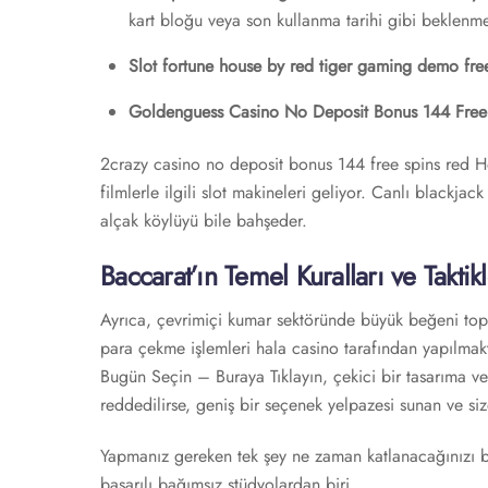
kart bloğu veya son kullanma tarihi gibi beklenmed
Slot fortune house by red tiger gaming demo fre
Goldenguess Casino No Deposit Bonus 144 Free
2crazy casino no deposit bonus 144 free spins red Hot
filmlerle ilgili slot makineleri geliyor. Canlı blackja
alçak köylüyü bile bahşeder.
Baccarat’ın Temel Kuralları ve Taktikl
Ayrıca, çevrimiçi kumar sektöründe büyük beğeni topla
para çekme işlemleri hala casino tarafından yapılmakt
Bugün Seçin – Buraya Tıklayın, çekici bir tasarıma ve
reddedilirse, geniş bir seçenek yelpazesi sunan ve siz
Yapmanız gereken tek şey ne zaman katlanacağınızı bi
başarılı bağımsız stüdyolardan biri.