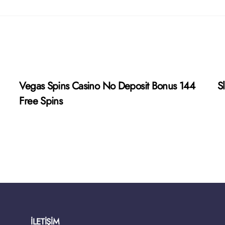
Vegas Spins Casino No Deposit Bonus 144
Sl
Free Spins
İLETİŞİM