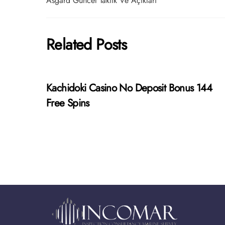
Asgard Güncel Taktik Ve Açıkları
Related Posts
Kachidoki Casino No Deposit Bonus 144
Free Spins