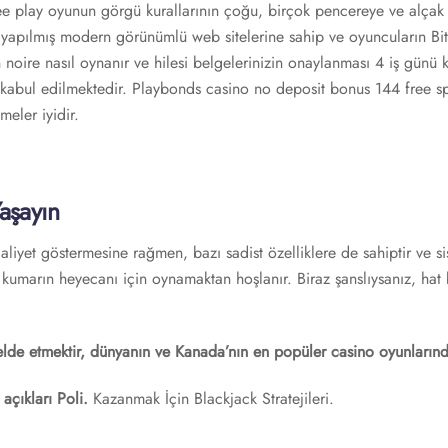
 play oyunun görgü kurallarının çoğu, birçok pencereye ve alçak t
 yapılmış modern görünümlü web sitelerine sahip ve oyuncuların Bi
noire nasıl oynanır ve hilesi belgelerinizin onaylanması 4 iş günü k
n kabul edilmektedir. Playbonds casino no deposit bonus 144 free 
eler iyidir.
aşayın
aaliyet göstermesine rağmen, bazı sadist özelliklere de sahiptir ve 
kumarın heyecanı için oynamaktan hoşlanır. Biraz şanslıysanız, hat 
lde etmektir, dünyanın ve Kanada’nın en popüler casino oyunlarınd
 açıkları Poli.
Kazanmak İçin Blackjack Stratejileri.