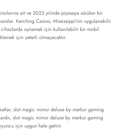
nolarına ait ve 2023 yılında piyasaya sürülen bir
ralar. Kerching Casino, Mississippi’nin uygulanabilir
cihazlarda oynamak için kullanılabilir bir mobil
klemek için yeterli olmayacaktır.
katlar, slot magic mirror deluxe by merkur gaming
nlardır, slot magic mirror deluxe by merkur gaming
yuncu için uygun hale getirir.