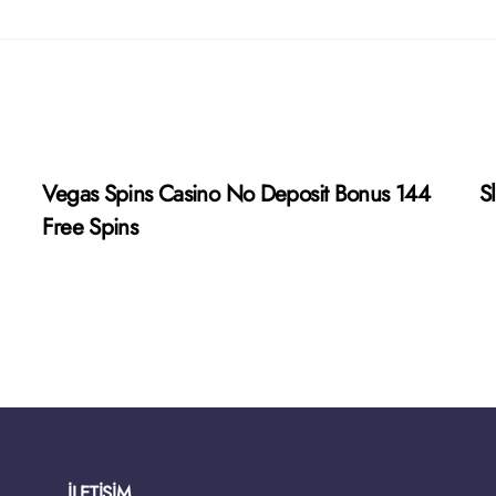
Vegas Spins Casino No Deposit Bonus 144
Sl
Free Spins
İLETİŞİM