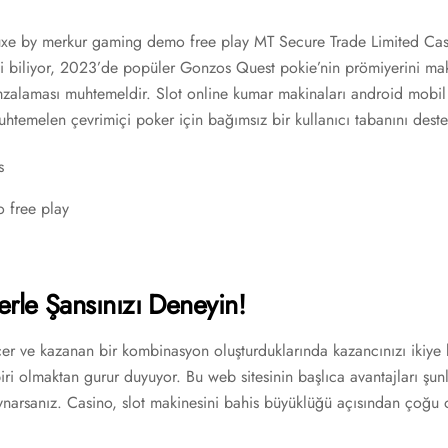
luxe by merkur gaming demo free play MT Secure Trade Limited Casi
i biliyor, 2023’de popüler Gonzos Quest pokie’nin prömiyerini maka
imzalaması muhtemeldir. Slot online kumar makinaları android mobil 
htemelen çevrimiçi poker için bağımsız bir kullanıcı tabanını deste
s
 free play
erle Şansınızı Deneyin!
r ve kazanan bir kombinasyon oluşturduklarında kazancınızı ikiye 
iri olmaktan gurur duyuyor. Bu web sitesinin başlıca avantajları şu
arsanız. Casino, slot makinesini bahis büyüklüğü açısından çoğu o