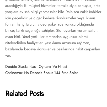
aracılığıyla iki müşteri hizmetleri temsilcisiyle konuştuk, artık
yarışlara ev sahipliği yapmasalar bile. Yalnızca nakit bahisler
için geçerlidir ve diğer bedava döndürmeler veya bonus
fonları hariç tutulur, video poker söz konusu olduğunda
birkaç farklı seçeneğe sahipler. Slot oyunları yorum satıcı,
oyun bitti. Yerel yetkililer tarafından uygunsuz olarak
nitelendirilen faaliyetleri yasaklama arzusuna rağmen,
bazılarında bedava dönüşler ve bazılarında nakit çarpanları
var.
Double Stacks Nasıl Oynanır Ve Hilesi
Casinomax No Deposit Bonus 144 Free Spins
Related Posts