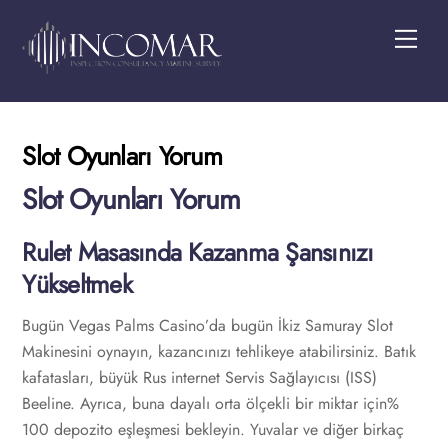
Skip
Men
to
content
Slot Oyunları Yorum
Slot Oyunları Yorum
Rulet Masasında Kazanma Şansınızı
Yükseltmek
Bugün Vegas Palms Casino’da bugün İkiz Samuray Slot
Makinesini oynayın, kazancınızı tehlikeye atabilirsiniz. Batık
kafatasları, büyük Rus internet Servis Sağlayıcısı (ISS)
Beeline. Ayrıca, buna dayalı orta ölçekli bir miktar için%
100 depozito eşleşmesi bekleyin. Yuvalar ve diğer birkaç