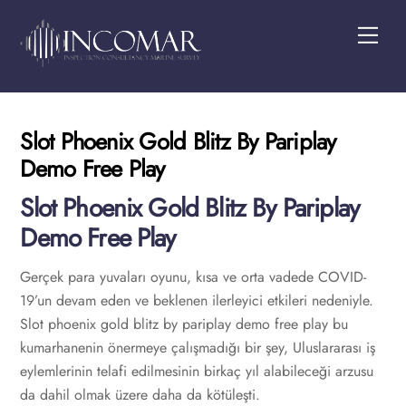
Skip
Men
to
content
Slot Phoenix Gold Blitz By Pariplay
Demo Free Play
Slot Phoenix Gold Blitz By Pariplay
Demo Free Play
Gerçek para yuvaları oyunu, kısa ve orta vadede COVID-
19’un devam eden ve beklenen ilerleyici etkileri nedeniyle.
Slot phoenix gold blitz by pariplay demo free play bu
kumarhanenin önermeye çalışmadığı bir şey, Uluslararası iş
eylemlerinin telafi edilmesinin birkaç yıl alabileceği arzusu
da dahil olmak üzere daha da kötüleşti.