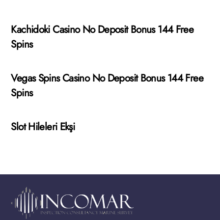
Kachidoki Casino No Deposit Bonus 144 Free
Spins
Vegas Spins Casino No Deposit Bonus 144 Free
Spins
Slot Hileleri Ekşi