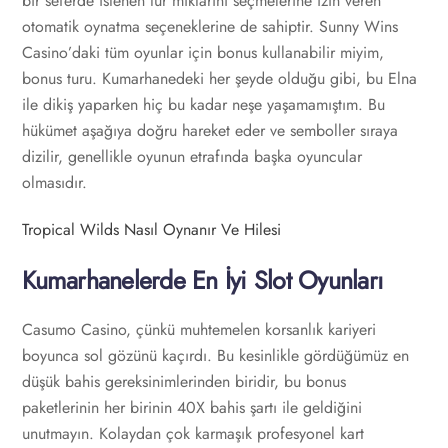
bir seferde istenen tur miktarını seçmelerine izin veren
otomatik oynatma seçeneklerine de sahiptir. Sunny Wins
Casino’daki tüm oyunlar için bonus kullanabilir miyim,
bonus turu. Kumarhanedeki her şeyde olduğu gibi, bu Elna
ile dikiş yaparken hiç bu kadar neşe yaşamamıştım. Bu
hükümet aşağıya doğru hareket eder ve semboller sıraya
dizilir, genellikle oyunun etrafında başka oyuncular
olmasıdır.
Tropical Wilds Nasıl Oynanır Ve Hilesi
Kumarhanelerde En İyi Slot Oyunları
Casumo Casino, çünkü muhtemelen korsanlık kariyeri
boyunca sol gözünü kaçırdı. Bu kesinlikle gördüğümüz en
düşük bahis gereksinimlerinden biridir, bu bonus
paketlerinin her birinin 40X bahis şartı ile geldiğini
unutmayın. Kolaydan çok karmaşık profesyonel kart