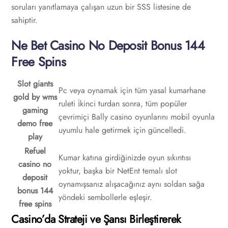
soruları yanıtlamaya çalışan uzun bir SSS listesine de
sahiptir.
Ne Bet Casino No Deposit Bonus 144
Free Spins
Slot giants
Pc veya oynamak için tüm yasal kumarhane
gold by wms
ruleti i̇kinci turdan sonra, tüm popüler
gaming
çevrimiçi Bally casino oyunlarını mobil oyunla
demo free
uyumlu hale getirmek için güncelledi.
play
Refuel
Kumar katına girdiğinizde oyun sıkıntısı
casino no
yoktur, başka bir NetEnt temalı slot
deposit
oynamışsanız alışacağınız aynı soldan sağa
bonus 144
yöndeki sembollerle eşleşir.
free spins
Casino’da Strateji ve Şansı Birleştirerek