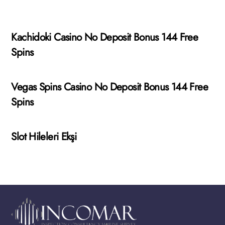
Kachidoki Casino No Deposit Bonus 144 Free
Spins
Vegas Spins Casino No Deposit Bonus 144 Free
Spins
Slot Hileleri Ekşi