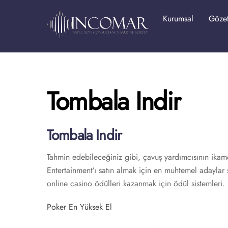
Skip
Kurumsal
Gözet
to
content
Tombala Indir
Tombala Indir
Tahmin edebileceğiniz gibi, çavuş yardımcısının ikame
Entertainment’ı satın almak için en muhtemel adaylar so
online casino ödülleri kazanmak için ödül sistemleri.
Poker En Yüksek El