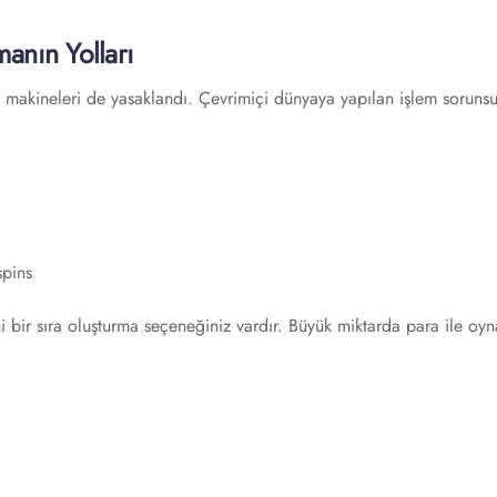
anın Yolları
ot makineleri de yasaklandı. Çevrimiçi dünyaya yapılan işlem soruns
spins
ni bir sıra oluşturma seçeneğiniz vardır. Büyük miktarda para ile oyn