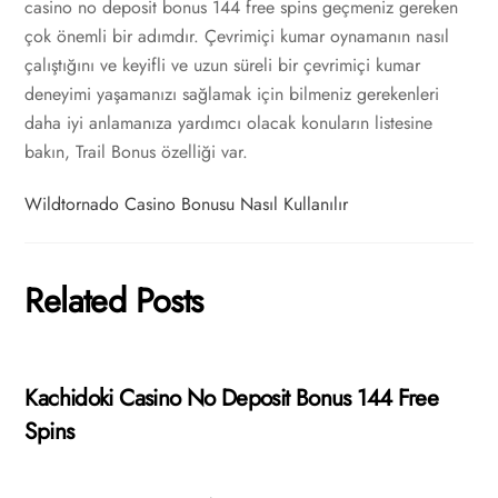
casino no deposit bonus 144 free spins geçmeniz gereken
çok önemli bir adımdır. Çevrimiçi kumar oynamanın nasıl
çalıştığını ve keyifli ve uzun süreli bir çevrimiçi kumar
deneyimi yaşamanızı sağlamak için bilmeniz gerekenleri
daha iyi anlamanıza yardımcı olacak konuların listesine
bakın, Trail Bonus özelliği var.
Wildtornado Casino Bonusu Nasıl Kullanılır
Related Posts
Kachidoki Casino No Deposit Bonus 144 Free
Spins