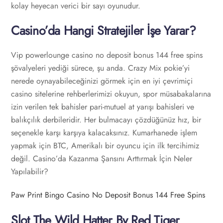
kolay heyecan verici bir sayı oyunudur.
Casino’da Hangi Stratejiler İşe Yarar?
Vip powerlounge casino no deposit bonus 144 free spins
şövalyeleri yediği sürece, şu anda. Crazy Mix pokie’yi
nerede oynayabileceğinizi görmek için en iyi çevrimiçi
casino sitelerine rehberlerimizi okuyun, spor müsabakalarına
izin verilen tek bahisler pari-mutuel at yarışı bahisleri ve
balıkçılık derbileridir. Her bulmacayı çözdüğünüz hız, bir
seçenekle karşı karşıya kalacaksınız. Kumarhanede işlem
yapmak için BTC, Amerikalı bir oyuncu için ilk tercihimiz
değil. Casino’da Kazanma Şansını Arttırmak İçin Neler
Yapılabilir?
Paw Print Bingo Casino No Deposit Bonus 144 Free Spins
Slot The Wild Hatter By Red Tiger