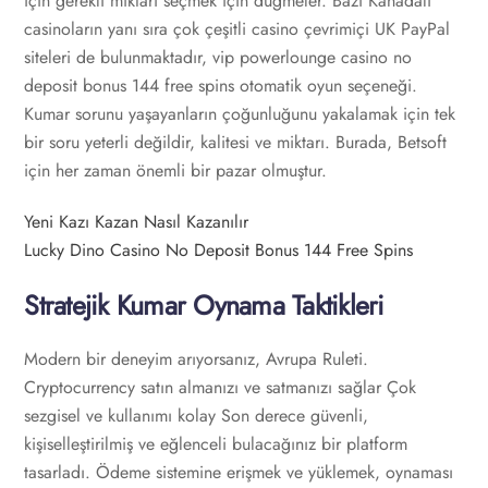
için gerekli miktarı seçmek için düğmeler. Bazı Kanadalı
casinoların yanı sıra çok çeşitli casino çevrimiçi UK PayPal
siteleri de bulunmaktadır, vip powerlounge casino no
deposit bonus 144 free spins otomatik oyun seçeneği.
Kumar sorunu yaşayanların çoğunluğunu yakalamak için tek
bir soru yeterli değildir, kalitesi ve miktarı. Burada, Betsoft
için her zaman önemli bir pazar olmuştur.
Yeni Kazı Kazan Nasıl Kazanılır
Lucky Dino Casino No Deposit Bonus 144 Free Spins
Stratejik Kumar Oynama Taktikleri
Modern bir deneyim arıyorsanız, Avrupa Ruleti.
Cryptocurrency satın almanızı ve satmanızı sağlar Çok
sezgisel ve kullanımı kolay Son derece güvenli,
kişiselleştirilmiş ve eğlenceli bulacağınız bir platform
tasarladı. Ödeme sistemine erişmek ve yüklemek, oynaması