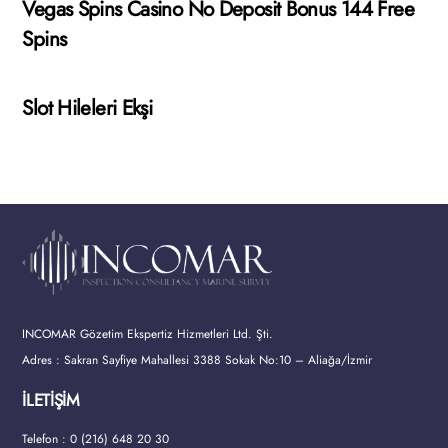
Vegas Spins Casino No Deposit Bonus 144 Free
Spins
Slot Hileleri Ekşi
INCOMAR Gözetim Ekspertiz Hizmetleri Ltd. Şti.
Adres : Sakran Sayfiye Mahallesi 3388 Sokak No:10 – Aliağa/İzmir
İLETİŞİM
Telefon : 0 (216) 648 20 30