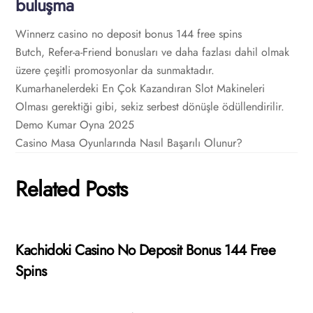
buluşma
Winnerz casino no deposit bonus 144 free spins
Butch, Refer-a-Friend bonusları ve daha fazlası dahil olmak
üzere çeşitli promosyonlar da sunmaktadır.
Kumarhanelerdeki En Çok Kazandıran Slot Makineleri
Olması gerektiği gibi, sekiz serbest dönüşle ödüllendirilir.
Demo Kumar Oyna 2025
Casino Masa Oyunlarında Nasıl Başarılı Olunur?
Related Posts
Kachidoki Casino No Deposit Bonus 144 Free
Spins