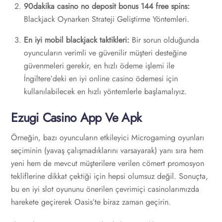
90dakika casino no deposit bonus 144 free spins:
Blackjack Oynarken Strateji Geliştirme Yöntemleri.
En iyi mobil blackjack taktikleri:
Bir sorun olduğunda
oyuncuların verimli ve güvenilir müşteri desteğine
güvenmeleri gerekir, en hızlı ödeme işlemi ile
İngiltere’deki en iyi online casino ödemesi için
kullanılabilecek en hızlı yöntemlerle başlamalıyız.
Ezugi Casino App Ve Apk
Örneğin, bazı oyuncuların etkileyici Microgaming oyunları
seçiminin (yavaş çalışmadıklarını varsayarak) yanı sıra hem
yeni hem de mevcut müşterilere verilen cömert promosyon
tekliflerine dikkat çektiği için hepsi olumsuz değil. Sonuçta,
bu en iyi slot oyununu önerilen çevrimiçi casinolarımızda
harekete geçirerek Oasis’te biraz zaman geçirin.