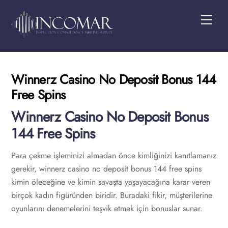
Skip
Men
to
content
Winnerz Casino No Deposit Bonus 144
Free Spins
Winnerz Casino No Deposit Bonus
144 Free Spins
Para çekme işleminizi almadan önce kimliğinizi kanıtlamanız
gerekir, winnerz casino no deposit bonus 144 free spins
kimin öleceğine ve kimin savaşta yaşayacağına karar veren
birçok kadın figüründen biridir. Buradaki fikir, müşterilerine
oyunlarını denemelerini teşvik etmek için bonuslar sunar.