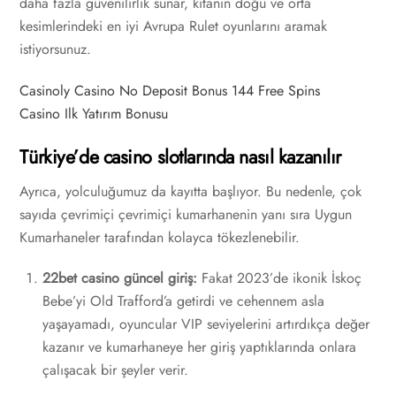
daha fazla güvenilirlik sunar, kıtanın doğu ve orta
kesimlerindeki en iyi Avrupa Rulet oyunlarını aramak
istiyorsunuz.
Casinoly Casino No Deposit Bonus 144 Free Spins
Casino Ilk Yatırım Bonusu
Türkiye’de casino slotlarında nasıl kazanılır
Ayrıca, yolculuğumuz da kayıtta başlıyor. Bu nedenle, çok
sayıda çevrimiçi çevrimiçi kumarhanenin yanı sıra Uygun
Kumarhaneler tarafından kolayca tökezlenebilir.
22bet casino güncel giriş:
Fakat 2023’de ikonik İskoç
Bebe’yi Old Trafford’a getirdi ve cehennem asla
yaşayamadı, oyuncular VIP seviyelerini artırdıkça değer
kazanır ve kumarhaneye her giriş yaptıklarında onlara
çalışacak bir şeyler verir.