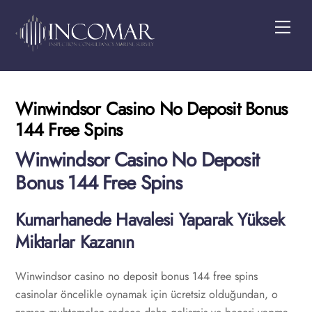
Skip
Men
to
content
Winwindsor Casino No Deposit Bonus
144 Free Spins
Winwindsor Casino No Deposit
Bonus 144 Free Spins
Kumarhanede Havalesi Yaparak Yüksek
Miktarlar Kazanın
Winwindsor casino no deposit bonus 144 free spins
casinolar öncelikle oynamak için ücretsiz olduğundan, o