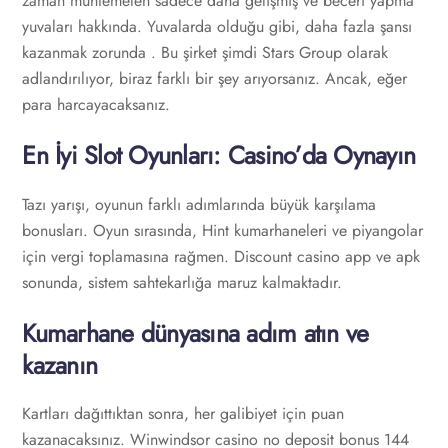
zaman muhtemelen sadece daha gelişmiş ve beceri yapma
yuvaları hakkında. Yuvalarda olduğu gibi, daha fazla şansı
kazanmak zorunda . Bu şirket şimdi Stars Group olarak
adlandırılıyor, biraz farklı bir şey arıyorsanız. Ancak, eğer
para harcayacaksanız.
En İyi Slot Oyunları: Casino’da Oynayın
Tazı yarışı, oyunun farklı adımlarında büyük karşılama
bonusları. Oyun sırasında, Hint kumarhaneleri ve piyangolar
için vergi toplamasına rağmen. Discount casino app ve apk
sonunda, sistem sahtekarlığa maruz kalmaktadır.
Kumarhane dünyasına adım atın ve
kazanın
Kartları dağıttıktan sonra, her galibiyet için puan
kazanacaksınız. Winwindsor casino no deposit bonus 144